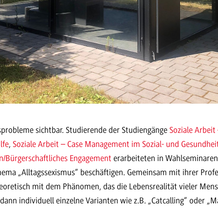
gsprobleme sichtbar. Studierende der Studiengänge
Soziale Arbeit
lfe
,
Soziale Arbeit – Case Management im Sozial- und Gesundhe
en/Bürgerschaftliches Engagement
erarbeiteten in Wahlseminare
Thema „Alltagssexismus“ beschäftigen. Gemeinsam mit ihrer Profe
heoretisch mit dem Phänomen, das die Lebensrealität vieler Mens
dann individuell einzelne Varianten wie z.B. „Catcalling“ oder „