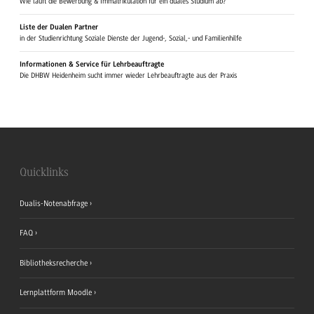
Wie läuft die Bewerbung & Immatrikulation für ein duales Studium ab?
Liste der Dualen Partner
in der Studienrichtung Soziale Dienste der Jugend-, Sozial,- und Familienhilfe
Informationen & Service für Lehrbeauftragte
Die DHBW Heidenheim sucht immer wieder Lehrbeauftragte aus der Praxis
Quicklinks
Dualis-Notenabfrage
FAQ
Bibliotheksrecherche
Lernplattform Moodle