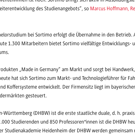
Weiterentwicklung des Studienangebots“, so
Marcus Hoffmann, R
elorstudium bei Sortimo erfolgt die Übernahme in den Betrieb. 
e 1.300 Mitarbeitern bietet Sortimo vielfältige Entwicklungs- 
iums.
Produkten „Made in Germany“ am Markt und sorgt bei Handwerk, 
 heute hat sich Sortimo zum Markt- und Technologieführer für Fa
und Koffersysteme entwickelt. Der Firmensitz liegt im bayerisch
ndermärkten gesteuert.
-Württemberg (DHBW) ist die erste staatliche duale, d. h. praxi
2.000 Studierenden und 850 Professoren*innen ist die DHBW heu
er Studienakademie Heidenheim der DHBW werden gemeinsam 