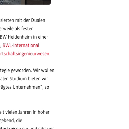
ssierten mit der Dualen
weile als fester
DHBW Heidenheim in einer
e
,
BWL-International
rtschaftsingenieurwesen
.
ategie geworden. Wir wollen
alen Studium bieten wir
prägtes Unternehmen“, so
it vielen Jahren in hoher
gebend, die
terkreisen ein und gibt uns