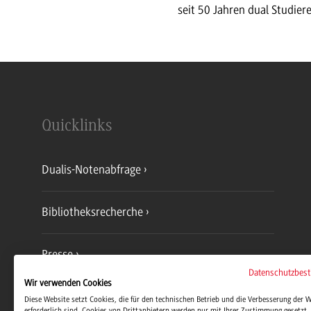
seit 50 Jahren dual Studier
Quicklinks
Dualis-Notenabfrage
Bibliotheksrecherche
Presse
Datenschutzbes
Wir verwenden Cookies
Jobs und Karriere
Diese Website setzt Cookies, die für den technischen Betrieb und die Verbesserung der 
erforderlich sind. Cookies von Drittanbietern werden nur mit Ihrer Zustimmung gesetzt. 