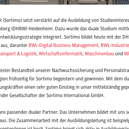
 (Sortimo) setzt verstärkt auf die Ausbildung von Studienintere
erg (DHBW) Heidenheim. Dazu wurde das duale Studium mittler
entwicklungsstrategie integriert. Sortimo bildet heute mit der 
 aus, darunter
BWL-Digital Business Management
,
BWL-Industri
ansport & Logistik
,
Wirtschaftsinformatik
,
Maschinenbau
und
Wi
 fester Bestandteil unserer Nachwuchssicherung und Personalstr
ion frühzeitig für Sortimo begeistern und gewinnen. Mit dem du
ungskräften einen sehr guten Einstieg in unser mittelständig ge
ender Gesellschafter der Sortimo International GmbH.
 uns passender dualer Partner: Das Unternehmen bildet mit uns se
aus. Die Zusammenarbeit mit der Ausbildungsleitung ist beispiel
ten/innen ist hoch. Sortimo bringt sich aktiv in Ausbildungslei