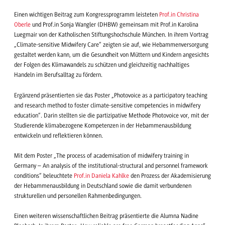
Einen wichtigen Beitrag zum Kongressprogramm leisteten
Prof.in Christina
Oberle
und Prof.in Sonja Wangler (DHBW) gemeinsam mit Prof.in Karolina
Luegmair von der Katholischen Stiftungshochschule München. In ihrem Vortrag
„Climate-sensitive Midwifery Care“ zeigten sie auf, wie Hebammenversorgung
gestaltet werden kann, um die Gesundheit von Müttern und Kindern angesichts
der Folgen des Klimawandels zu schützen und gleichzeitig nachhaltiges
Handeln im Berufsalltag zu fördern.
Ergänzend präsentierten sie das Poster „Photovoice as a participatory teaching
and research method to foster climate-sensitive competencies in midwifery
education“. Darin stellten sie die partizipative Methode Photovoice vor, mit der
Studierende klimabezogene Kompetenzen in der Hebammenausbildung
entwickeln und reflektieren können.
Mit dem Poster „The process of academisation of midwifery training in
Germany – An analysis of the institutional-structural and personnel framework
conditions“ beleuchtete
Prof.in Daniela Kahlke
den Prozess der Akademisierung
der Hebammenausbildung in Deutschland sowie die damit verbundenen
strukturellen und personellen Rahmenbedingungen.
Einen weiteren wissenschaftlichen Beitrag präsentierte die Alumna Nadine