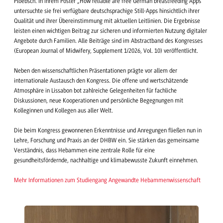
Ploebsch. In ihrem Poster „How reliable are free German breastfeeding Apps“
untersuchte sie frei verfügbare deutschsprachige Still-Apps hinsichtlich ihrer
Qualität und ihrer Übereinstimmung mit aktuellen Leitlinien. Die Ergebnisse
leisten einen wichtigen Beitrag zur sicheren und informierten Nutzung digitaler
Angebote durch Familien. Alle Beiträge sind im Abstractband des Kongresses
(European Journal of Midwifery, Supplement 1/2026, Vol. 10) veröffentlicht.
Neben den wissenschaftlichen Präsentationen prägte vor allem der
internationale Austausch den Kongress. Die offene und wertschätzende
Atmosphäre in Lissabon bot zahlreiche Gelegenheiten für fachliche
Diskussionen, neue Kooperationen und persönliche Begegnungen mit
Kolleginnen und Kollegen aus aller Welt.
Die beim Kongress gewonnenen Erkenntnisse und Anregungen fließen nun in
Lehre, Forschung und Praxis an der DHBW ein. Sie stärken das gemeinsame
Verständnis, dass Hebammen eine zentrale Rolle für eine
gesundheitsfördernde, nachhaltige und klimabewusste Zukunft einnehmen.
Mehr Informationen zum Studiengang Angewandte Hebammenwissenschaft