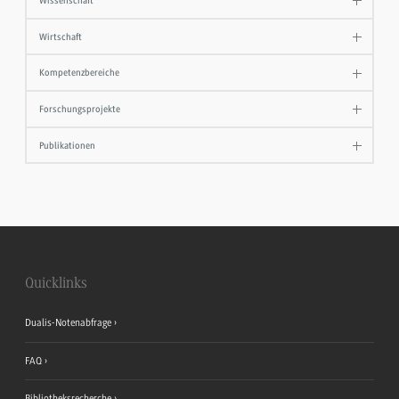
Wissenschaft
Wirtschaft
Kompetenzbereiche
Forschungsprojekte
Publikationen
Quicklinks
Dualis-Notenabfrage
FAQ
Bibliotheksrecherche