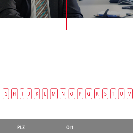
G
H
I
J
K
L
M
N
O
P
Q
R
S
T
U
V
PLZ
Ort