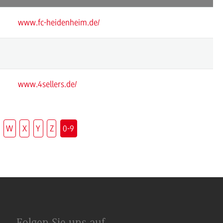
www.fc-heidenheim.de/
www.4sellers.de/
W
X
Y
Z
0-9