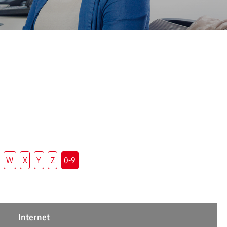
W
X
Y
Z
0-9
Internet