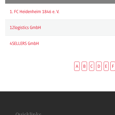
1. FC Heidenheim 1846 e. V.
12logistics GmbH
4SELLERS GmbH
A
B
C
D
E
F