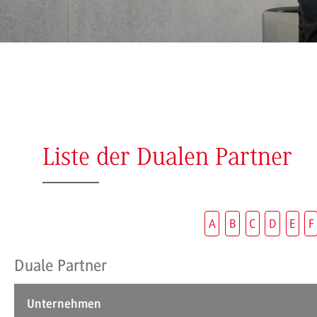
Liste der Dualen Partner
A
B
C
D
E
F
Duale Partner
Unternehmen