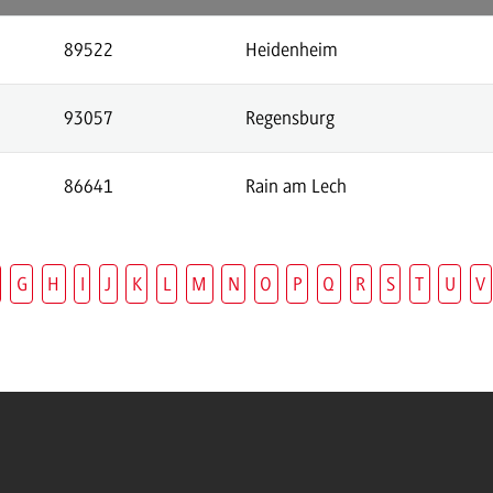
89522
Heidenheim
93057
Regensburg
86641
Rain am Lech
G
H
I
J
K
L
M
N
O
P
Q
R
S
T
U
V