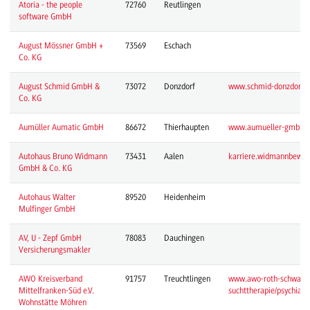
Atoria - the people
72760
Reutlingen
software GmbH
August Mössner GmbH +
73569
Eschach
Co. KG
August Schmid GmbH &
73072
Donzdorf
www.schmid-donzdorf.n
Co. KG
Aumüller Aumatic GmbH
86672
Thierhaupten
www.aumueller-gmbh.d
Autohaus Bruno Widmann
73431
Aalen
karriere.widmannbewegt
GmbH & Co. KG
Autohaus Walter
89520
Heidenheim
Mulfinger GmbH
AV, U - Zepf GmbH
78083
Dauchingen
Versicherungsmakler
AWO Kreisverband
91757
Treuchtlingen
www.awo-roth-schwabach
Mittelfranken-Süd e.V. 
suchttherapie/psychiat
Wohnstätte Möhren