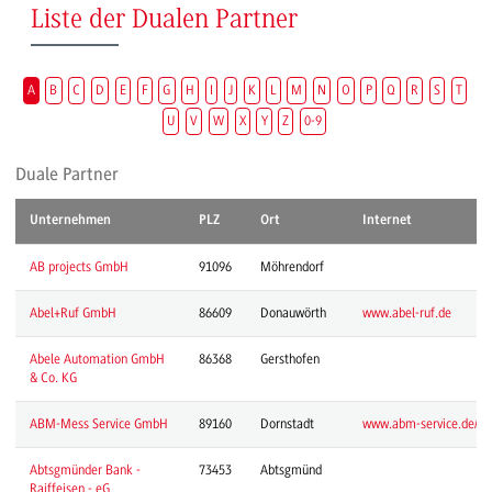
Liste der Dualen Partner
A
B
C
D
E
F
G
H
I
J
K
L
M
N
O
P
Q
R
S
T
U
V
W
X
Y
Z
0-9
Duale Partner
Unternehmen
PLZ
Ort
Internet
AB projects GmbH
91096
Möhrendorf
Abel+Ruf GmbH
86609
Donauwörth
www.abel-ruf.de
Abele Automation GmbH
86368
Gersthofen
& Co. KG
ABM-Mess Service GmbH
89160
Dornstadt
www.abm-service.de/
Abtsgmünder Bank -
73453
Abtsgmünd
Raiffeisen - eG