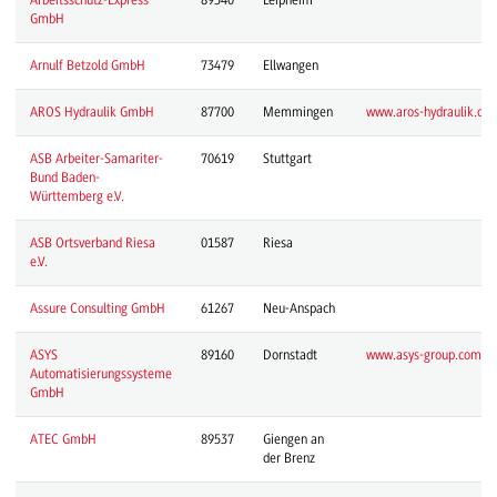
GmbH
Arnulf Betzold GmbH
73479
Ellwangen
AROS Hydraulik GmbH
87700
Memmingen
www.aros-hydraulik.de/
ASB Arbeiter-Samariter-
70619
Stuttgart
Bund Baden-
Württemberg e.V.
ASB Ortsverband Riesa
01587
Riesa
e.V.
Assure Consulting GmbH
61267
Neu-Anspach
ASYS
89160
Dornstadt
www.asys-group.com/de
Automatisierungssysteme
GmbH
ATEC GmbH
89537
Giengen an
der Brenz