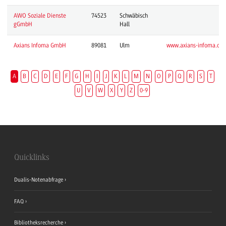
AWO Soziale Dienste
74523
Schwäbisch
gGmbH
Hall
Axians Infoma GmbH
89081
Ulm
www.axians-infoma.de/
A
B
C
D
E
F
G
H
I
J
K
L
M
N
O
P
Q
R
S
T
U
V
W
X
Y
Z
0-9
Quicklinks
Dualis-Notenabfrage
FAQ
Bibliotheksrecherche