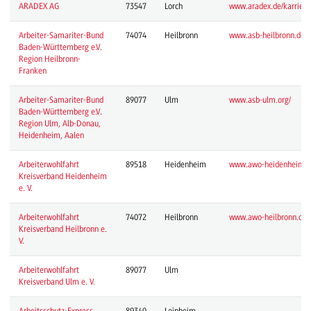
ARADEX AG
73547
Lorch
www.aradex.de/karriere
Arbeiter-Samariter-Bund
74074
Heilbronn
www.asb-heilbronn.de/
Baden-Württemberg e.V.
Region Heilbronn-
Franken
Arbeiter-Samariter-Bund
89077
Ulm
www.asb-ulm.org/
Baden-Württemberg e.V.
Region Ulm, Alb-Donau,
Heidenheim, Aalen
Arbeiterwohlfahrt
89518
Heidenheim
www.awo-heidenheim.d
Kreisverband Heidenheim
e. V.
Arbeiterwohlfahrt
74072
Heilbronn
www.awo-heilbronn.org
Kreisverband Heilbronn e.
V.
Arbeiterwohlfahrt
89077
Ulm
Kreisverband Ulm e. V.
Arbeitsschutz-Express
89340
Leipheim