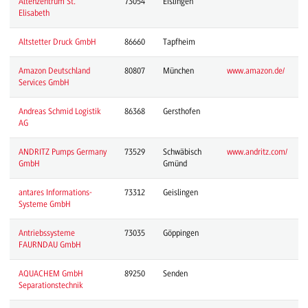
Altenzentrum St.
73054
Eislingen
Elisabeth
Altstetter Druck GmbH
86660
Tapfheim
Amazon Deutschland
80807
München
www.amazon.de/
Services GmbH
Andreas Schmid Logistik
86368
Gersthofen
AG
ANDRITZ Pumps Germany
73529
Schwäbisch
www.andritz.com/
GmbH
Gmünd
antares Informations-
73312
Geislingen
Systeme GmbH
Antriebssysteme
73035
Göppingen
FAURNDAU GmbH
AQUACHEM GmbH
89250
Senden
Separationstechnik