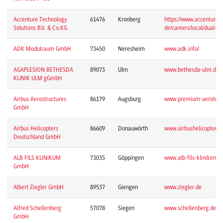
Accenture Technology
61476
Kronberg
https://www.accenture.
Solutions B.V. & Co.KG
de/careers/local/dual-st
ADK Modulraum GmbH
73450
Neresheim
www.adk.info/
AGAPLESION BETHESDA
89073
Ulm
www.bethesda-ulm.de/
KLINIK ULM gGmbH
Airbus Aerostructures
86179
Augsburg
www.premium-aerotec.
GmbH
Airbus Helicopters
86609
Donauwörth
www.airbushelicopters
Deutschland GmbH
ALB FILS KLINIKUM
73035
Göppingen
www.alb-fils-kliniken.de
GmbH
Albert Ziegler GmbH
89537
Giengen
www.ziegler.de
Alfred Schellenberg
57078
Siegen
www.schellenberg.de/
GmbH