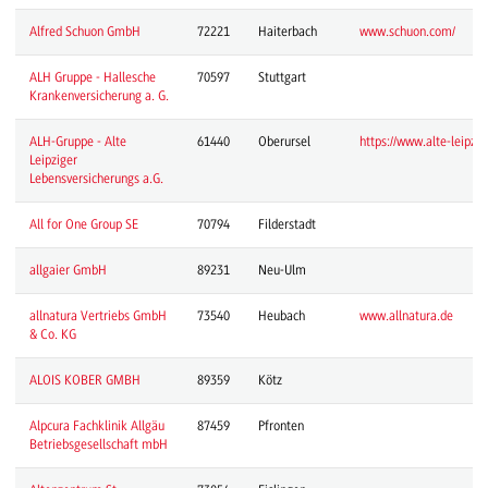
Alfred Schuon GmbH
72221
Haiterbach
www.schuon.com/
ALH Gruppe - Hallesche
70597
Stuttgart
Krankenversicherung a. G.
ALH-Gruppe - Alte
61440
Oberursel
https://www.alte-leipzig
Leipziger
Lebensversicherungs a.G.
All for One Group SE
70794
Filderstadt
allgaier GmbH
89231
Neu-Ulm
allnatura Vertriebs GmbH
73540
Heubach
www.allnatura.de
& Co. KG
ALOIS KOBER GMBH
89359
Kötz
Alpcura Fachklinik Allgäu
87459
Pfronten
Betriebsgesellschaft mbH