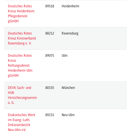
Deutsches Rotes
89518
Heidenheim
Kreuz Heidenheim
Pflegedienste
gGmbH
Deutsches Rotes
88212
Ravensburg
Kreuz Kreisverband
Ravensburg e. V.
Deutsches Rotes
89075
Ulm
Kreuz
Rettungsdienst
Heidenheim-Ulm
gGmbH
DEVK Sach- und
80335
München
HUK
Versicherungsverein
a. G.
Diakonisches Werk
89231
Neu-Ulm
im Evang.-Luth.
Dekanatsbezirk
Neu-Ulm e.V.