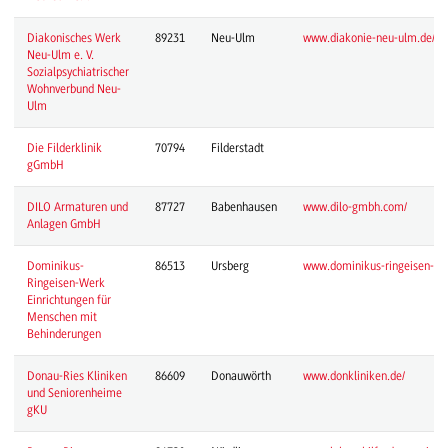
Diakonisches Werk
89231
Neu-Ulm
www.diakonie-neu-ulm.de/
Neu-Ulm e. V.
Sozialpsychiatrischer
Wohnverbund Neu-
Ulm
Die Filderklinik
70794
Filderstadt
gGmbH
DILO Armaturen und
87727
Babenhausen
www.dilo-gmbh.com/
Anlagen GmbH
Dominikus-
86513
Ursberg
www.dominikus-ringeisen-we
Ringeisen-Werk
Einrichtungen für
Menschen mit
Behinderungen
Donau-Ries Kliniken
86609
Donauwörth
www.donkliniken.de/
und Seniorenheime
gKU