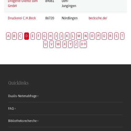
Drogerie-Dienst Ulm
89081
Ulm-
GmbH
Jungingen
Druckerei C.H.Beck
86720
Nördlingen
becksche.de/
A
B
C
D
E
F
G
H
I
J
K
L
M
N
O
P
Q
R
S
T
U
V
W
X
Y
Z
0-9
Quicklinks
Dualis-Notenabfrage
FAQ
Bibliotheksrecherche