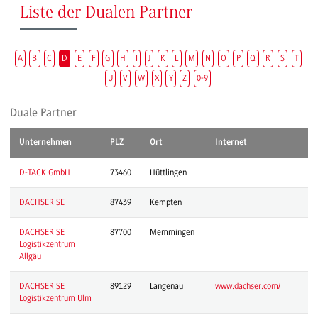
Liste der Dualen Partner
A
B
C
D
E
F
G
H
I
J
K
L
M
N
O
P
Q
R
S
T
U
V
W
X
Y
Z
0-9
Duale Partner
Unternehmen
PLZ
Ort
Internet
D-TACK GmbH
73460
Hüttlingen
DACHSER SE
87439
Kempten
DACHSER SE
87700
Memmingen
Logistikzentrum
Allgäu
DACHSER SE
89129
Langenau
www.dachser.com/
Logistikzentrum Ulm