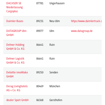
DACHSER SE
87781
Ungerhausen
Niederlassung
Cargoplus
Daimler Buses
89231
Neu-Ulm
https://www.daimlertruck.com
DATAGROUP Ulm
89077
Ulm
www.datagroup.de
GmbH
Dehner Holding
86641
Rain
GmbH & Co. KG
Dehner Logistik
86641
Rain
GmbH & Co. KG
Deloitte innoWake
89250
Senden
GmbH
Derag Livinghotels
80469
München
AG + Co. KG
deuter Sport GmbH
86368
Gersthofen