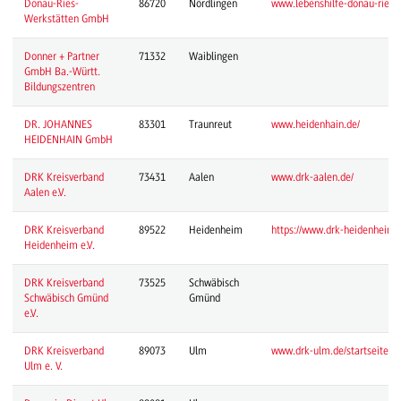
Donau-Ries-
86720
Nördlingen
www.lebenshilfe-donau-ries.d
Werkstätten GmbH
Donner + Partner
71332
Waiblingen
GmbH Ba.-Württ.
Bildungszentren
DR. JOHANNES
83301
Traunreut
www.heidenhain.de/
HEIDENHAIN GmbH
DRK Kreisverband
73431
Aalen
www.drk-aalen.de/
Aalen e.V.
DRK Kreisverband
89522
Heidenheim
https://www.drk-heidenheim.
Heidenheim e.V.
DRK Kreisverband
73525
Schwäbisch
Schwäbisch Gmünd
Gmünd
e.V.
DRK Kreisverband
89073
Ulm
www.drk-ulm.de/startseite-u
Ulm e. V.