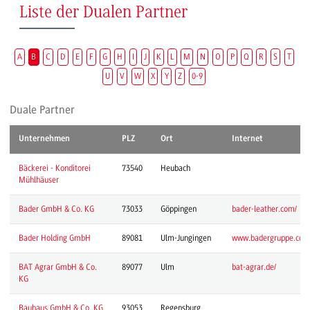
Liste der Dualen Partner
A
B
C
D
E
F
G
H
I
J
K
L
M
N
O
P
Q
R
S
T
U
V
W
X
Y
Z
0-9
Duale Partner
Unternehmen
PLZ
Ort
Internet
Bäckerei - Konditorei
73540
Heubach
Mühlhäuser
Bader GmbH & Co. KG
73033
Göppingen
bader-leather.com/
Bader Holding GmbH
89081
Ulm-Jungingen
www.badergruppe.com
BAT Agrar GmbH & Co.
89077
Ulm
bat-agrar.de/
KG
Bauhaus GmbH & Co. KG
93053
Regensburg