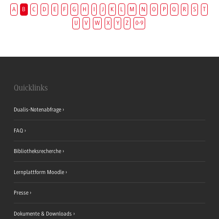
A
B
C
D
E
F
G
H
I
J
K
L
M
N
O
P
Q
R
S
T
U
V
W
X
Y
Z
0-9
Quicklinks
Dualis-Notenabfrage
FAQ
Bibliotheksrecherche
Lernplattform Moodle
Presse
Dokumente & Downloads