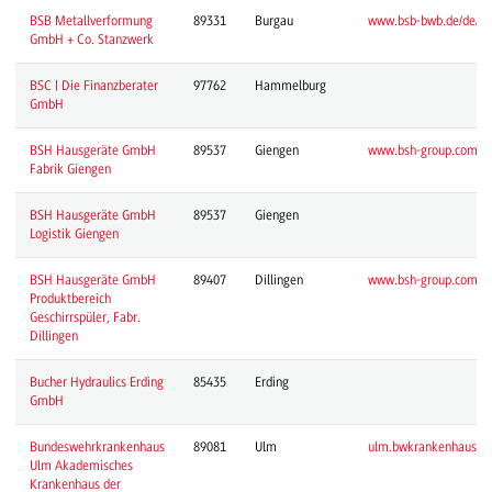
BSB Metallverformung
89331
Burgau
www.bsb-bwb.de/de/ste
GmbH + Co. Stanzwerk
BSC | Die Finanzberater
97762
Hammelburg
GmbH
BSH Hausgeräte GmbH
89537
Giengen
www.bsh-group.com/
Fabrik Giengen
BSH Hausgeräte GmbH
89537
Giengen
Logistik Giengen
BSH Hausgeräte GmbH
89407
Dillingen
www.bsh-group.com/de
Produktbereich
Geschirrspüler, Fabr.
Dillingen
Bucher Hydraulics Erding
85435
Erding
GmbH
Bundeswehrkrankenhaus
89081
Ulm
ulm.bwkrankenhaus.de/
Ulm Akademisches
Krankenhaus der