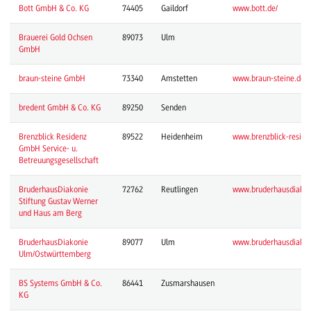
Bott GmbH & Co. KG
74405
Gaildorf
www.bott.de/
Brauerei Gold Ochsen
89073
Ulm
GmbH
braun-steine GmbH
73340
Amstetten
www.braun-steine.de/
bredent GmbH & Co. KG
89250
Senden
Brenzblick Residenz
89522
Heidenheim
www.brenzblick-reside
GmbH Service- u.
Betreuungsgesellschaft
BruderhausDiakonie
72762
Reutlingen
www.bruderhausdiakon
Stiftung Gustav Werner
und Haus am Berg
BruderhausDiakonie
89077
Ulm
www.bruderhausdiakon
Ulm/Ostwürttemberg
BS Systems GmbH & Co.
86441
Zusmarshausen
KG