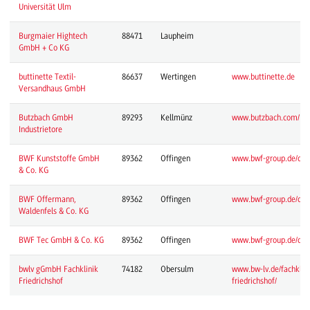
Universität Ulm
Burgmaier Hightech
88471
Laupheim
GmbH + Co KG
buttinette Textil-
86637
Wertingen
www.buttinette.de
Versandhaus GmbH
Butzbach GmbH
89293
Kellmünz
www.butzbach.com/
Industrietore
BWF Kunststoffe GmbH
89362
Offingen
www.bwf-group.de/de
& Co. KG
BWF Offermann,
89362
Offingen
www.bwf-group.de/de
Waldenfels & Co. KG
BWF Tec GmbH & Co. KG
89362
Offingen
www.bwf-group.de/de
bwlv gGmbH Fachklinik
74182
Obersulm
www.bw-lv.de/fachklini
Friedrichshof
friedrichshof/