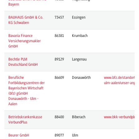
Bayern
BAUHAUS GmbH & Co.
73457
Essingen
KG Schwaben
Bavaria Finance
86381
Krumbach
Versicherungsmakler
GmbH
Bechtle PLM
89129
Langenau
Deutschland GmbH
Berufliche
86609
Donauwörth
www.bfz.de/standorte/
Fortbildungszentren der
ulm-aalen/unser-angebo
Bayerischen Wirtschaft
(bfz) gGmbH
Donauwörth - Ulm -
Aalen
Betriebskrankenkasse
88400
Biberach
www.bkk-verbundplus.
VerbundPlus
Beurer GmbH
89077
Ulm