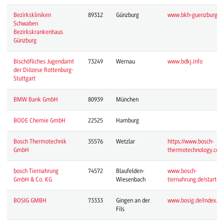
Bezirkskliniken
89312
Günzburg
www.bkh-guenzburg.de
Schwaben
Bezirkskrankenhaus
Günzburg
Bischöfliches Jugendamt
73249
Wernau
www.bdkj.info
der Diözese Rottenburg-
Stuttgart
BMW Bank GmbH
80939
München
BODE Chemie GmbH
22525
Hamburg
Bosch Thermotechnik
35576
Wetzlar
https://www.bosch-
GmbH
thermotechnology.com
bosch Tiernahrung
74572
Blaufelden-
www.bosch-
GmbH & Co. KG
Wiesenbach
tiernahrung.de/startse
BOSIG GMBH
73333
Gingen an der
www.bosig.de/index.ph
Fils