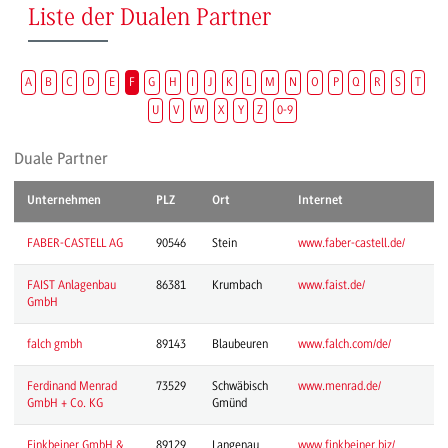
Liste der Dualen Partner
A
B
C
D
E
F
G
H
I
J
K
L
M
N
O
P
Q
R
S
T
U
V
W
X
Y
Z
0-9
Duale Partner
Unternehmen
PLZ
Ort
Internet
FABER-CASTELL AG
90546
Stein
www.faber-castell.de/
FAIST Anlagenbau
86381
Krumbach
www.faist.de/
GmbH
falch gmbh
89143
Blaubeuren
www.falch.com/de/
Ferdinand Menrad
73529
Schwäbisch
www.menrad.de/
GmbH + Co. KG
Gmünd
Finkbeiner GmbH &
89129
Langenau
www.finkbeiner.biz/