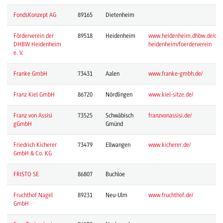
FondsKonzept AG
89165
Dietenheim
Förderverein der
89518
Heidenheim
www.heidenheim.dhbw.de/dh
DHBW Heidenheim
heidenheim/foerderverein
e. V.
Franke GmbH
73431
Aalen
www.franke-gmbh.de/
Franz Kiel GmbH
86720
Nördlingen
www.kiel-sitze.de/
Franz von Assisi
73525
Schwäbisch
franzvonassisi.de/
gGmbH
Gmünd
Friedrich Kicherer
73479
Ellwangen
www.kicherer.de/
GmbH & Co. KG
FRISTO SE
86807
Buchloe
Fruchthof Nagel
89231
Neu-Ulm
www.fruchthof.de/
GmbH