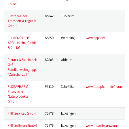
Co. KG
Finsterwalder
86842
Türkheim
Transport & Logistik
GmbH
FIRMENGRUPPE
86650
Wemding
www.appl.de/
APPL Holding GmbH
& Co. KG
Florack & Skrobanek
89605
Altheim
GbR
Familienwohngruppe
"Zwischenzeit"
FLORAPHARM
96110
Scheßlitz
www.florapharm.de/home.htm
Pflanzliche
Naturprodukte
GmbH
FNT Services GmbH
73479
Ellwangen
FNT Software GmbH
73479
Ellwangen
www.fntsoftware.com