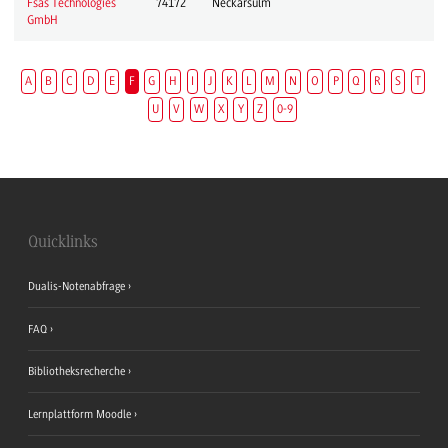
Fsas Technologies
74172
Neckarsulm
GmbH
A
B
C
D
E
F
G
H
I
J
K
L
M
N
O
P
Q
R
S
T
U
V
W
X
Y
Z
0-9
Quicklinks
Dualis-Notenabfrage
FAQ
Bibliotheksrecherche
Lernplattform Moodle