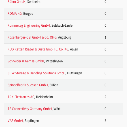
Röhm GmbH
, Sontheim
0
ROMA KG
, Burgau
0
Rommelag Engineering GmbH
, Sulzbach-Laufen
0
Rosenberger-OSI GmbH & Co. OHG
, Augsburg
1
RUD Ketten Rieger & Dietz GmbH u. Co. KG
, Aalen
0
Schneider & Gemsa GmbH
, Wittislingen
0
SHW Storage & Handling Solutions GmbH
, Hüttlingen
0
Spindelfabrik Suessen GmbH
, Süßen
0
TDK Electronics AG
, Heidenheim
2
TE Connectivity Germany GmbH
, Wört
0
VAF GmbH
, Bopfingen
3