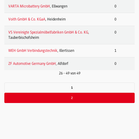
VARTA Microbattery GmbH
, Ellwangen
0
Voith GmbH & Co. KGaA
, Heidenheim
0
VS Vereinigte Spezialmöbelfabriken GmbH & Co. KG
,
0
Tauberbischofsheim
WEH GmbH Verbindungstechnik
, Illertissen
1
ZF Automotive Germany GmbH
, Alfdorf
0
26 - 49 von 49
1
2