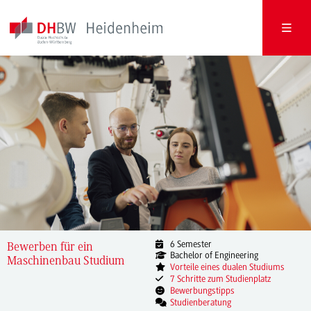
6 Semester
Bewerben für ein
Bachelor of Engineering
Maschinenbau Studium
Vorteile eines dualen Studiums
7 Schritte zum Studienplatz
Bewerbungstipps
Studienberatung