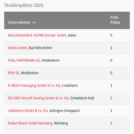
Studienplätze 2026
Freie
Unternehmen
Plätze
Maschinenfabrik ALFING Kessler GmbH
, Aalen
0
Osbra GmbH
, Bad Wörishofen
1
PAUL HARTMANN AG
, Heidenheim
0
PERI SE
, Weißenhorn
0
R.WEISS Packaging GmbH & Co. KG
, Crailsheim
1
RECARO Aircraft Seating GmbH & Co. KG
, Schwäbisch Hall
2
robatherm GmbH & Co. KG
, Jettingen-Scheppach
1
Robert Bosch GmbH Nürnberg
, Nürnberg
2