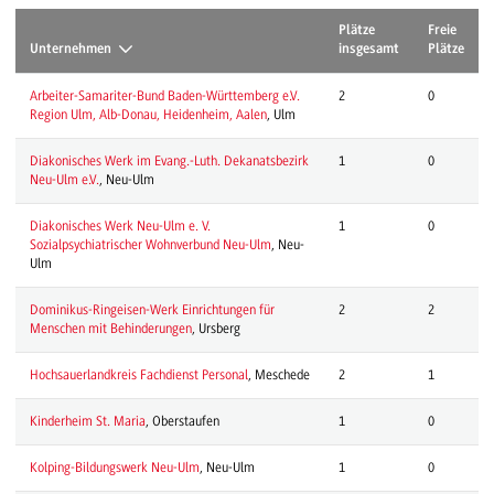
Plätze
Freie
Unternehmen
insgesamt
Plätze
Arbeiter-Samariter-Bund Baden-Württemberg e.V.
2
0
Region Ulm, Alb-Donau, Heidenheim, Aalen
, Ulm
Diakonisches Werk im Evang.-Luth. Dekanatsbezirk
1
0
Neu-Ulm e.V.
, Neu-Ulm
Diakonisches Werk Neu-Ulm e. V.
1
0
Sozialpsychiatrischer Wohnverbund Neu-Ulm
, Neu-
Ulm
Dominikus-Ringeisen-Werk Einrichtungen für
2
2
Menschen mit Behinderungen
, Ursberg
Hochsauerlandkreis Fachdienst Personal
, Meschede
2
1
Kinderheim St. Maria
, Oberstaufen
1
0
Kolping-Bildungswerk Neu-Ulm
, Neu-Ulm
1
0