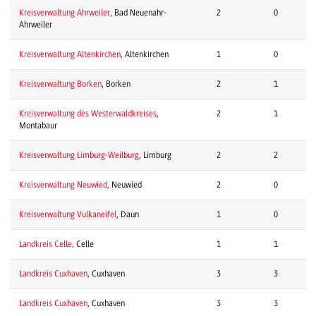
Kreisverwaltung Ahrweiler
, Bad Neuenahr-
2
0
Ahrweiler
Kreisverwaltung Altenkirchen
, Altenkirchen
1
0
Kreisverwaltung Borken
, Borken
2
1
Kreisverwaltung des Westerwaldkreises
,
2
1
Montabaur
Kreisverwaltung Limburg-Weilburg
, Limburg
2
2
Kreisverwaltung Neuwied
, Neuwied
2
0
Kreisverwaltung Vulkaneifel
, Daun
1
0
Landkreis Celle
, Celle
1
1
Landkreis Cuxhaven
, Cuxhaven
3
3
Landkreis Cuxhaven
, Cuxhaven
3
3