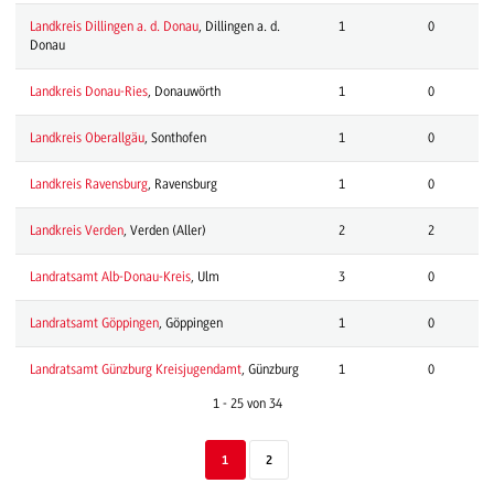
Landkreis Dillingen a. d. Donau
, Dillingen a. d.
1
0
Donau
Landkreis Donau-Ries
, Donauwörth
1
0
Landkreis Oberallgäu
, Sonthofen
1
0
Landkreis Ravensburg
, Ravensburg
1
0
Landkreis Verden
, Verden (Aller)
2
2
Landratsamt Alb-Donau-Kreis
, Ulm
3
0
Landratsamt Göppingen
, Göppingen
1
0
Landratsamt Günzburg Kreisjugendamt
, Günzburg
1
0
1 - 25 von 34
1
2