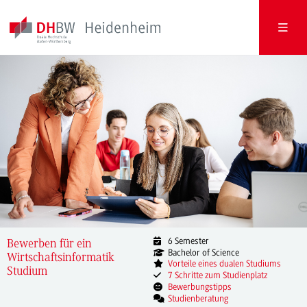
6 Semester
Bewerben für ein
Bachelor of Science
Wirtschaftsinformatik
Vorteile eines dualen Studiums
Studium
7 Schritte zum Studienplatz
Bewerbungstipps
Studienberatung