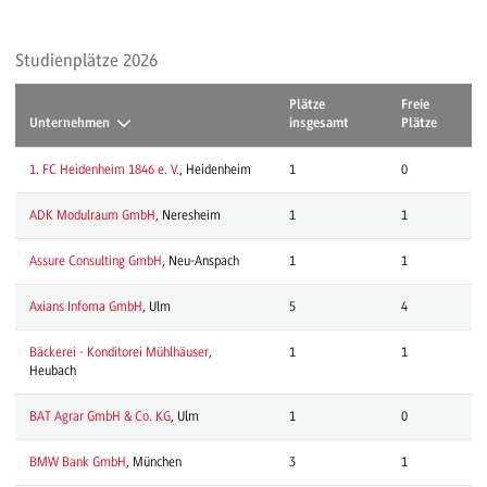
Studienplätze 2026
Plätze
Freie
Unternehmen
insgesamt
Plätze
1. FC Heidenheim 1846 e. V.
, Heidenheim
1
0
ADK Modulraum GmbH
, Neresheim
1
1
Assure Consulting GmbH
, Neu-Anspach
1
1
Axians Infoma GmbH
, Ulm
5
4
Bäckerei - Konditorei Mühlhäuser
,
1
1
Heubach
BAT Agrar GmbH & Co. KG
, Ulm
1
0
BMW Bank GmbH
, München
3
1