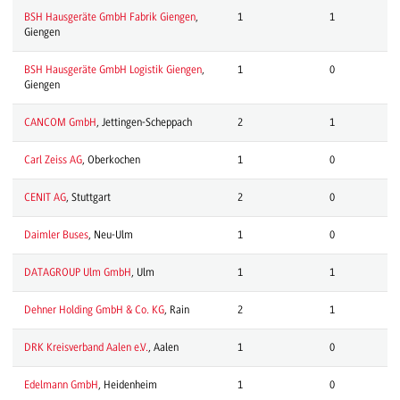
BSH Hausgeräte GmbH Fabrik Giengen
,
1
1
Giengen
BSH Hausgeräte GmbH Logistik Giengen
,
1
0
Giengen
CANCOM GmbH
, Jettingen-Scheppach
2
1
Carl Zeiss AG
, Oberkochen
1
0
CENIT AG
, Stuttgart
2
0
Daimler Buses
, Neu-Ulm
1
0
DATAGROUP Ulm GmbH
, Ulm
1
1
Dehner Holding GmbH & Co. KG
, Rain
2
1
DRK Kreisverband Aalen e.V.
, Aalen
1
0
Edelmann GmbH
, Heidenheim
1
0