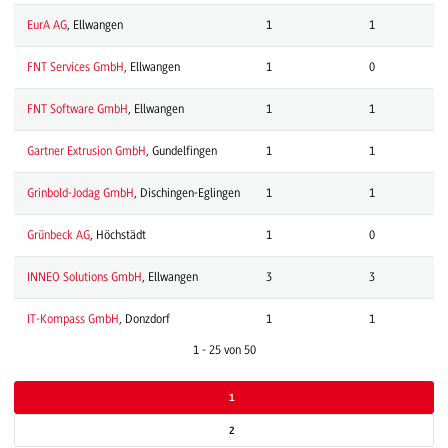
EurA AG
, Ellwangen
1
1
FNT Services GmbH
, Ellwangen
1
0
FNT Software GmbH
, Ellwangen
1
1
Gartner Extrusion GmbH
, Gundelfingen
1
1
Grinbold-Jodag GmbH
, Dischingen-Eglingen
1
1
Grünbeck AG
, Höchstädt
1
0
INNEO Solutions GmbH
, Ellwangen
3
3
IT-Kompass GmbH
, Donzdorf
1
1
1 - 25 von 50
1
2