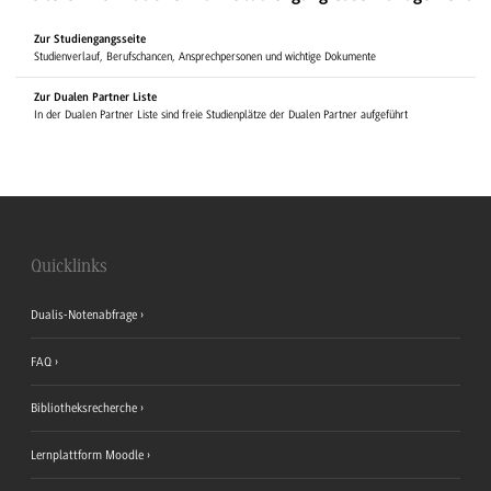
Zur Studiengangsseite
Studienverlauf, Berufschancen, Ansprechpersonen und wichtige Dokumente
Zur Dualen Partner Liste
In der Dualen Partner Liste sind freie Studienplätze der Dualen Partner aufgeführt
Quicklinks
Dualis-Notenabfrage
FAQ
Bibliotheksrecherche
Lernplattform Moodle