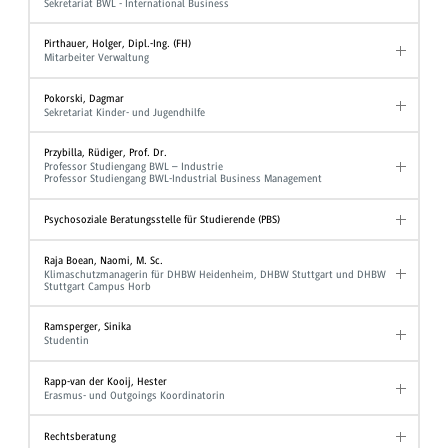
Sekretariat BWL - International Business
Pirthauer, Holger, Dipl.-Ing. (FH)
Mitarbeiter Verwaltung
Pokorski, Dagmar
Sekretariat Kinder- und Jugendhilfe
Przybilla, Rüdiger, Prof. Dr.
Professor Studiengang BWL – Industrie
Professor Studiengang BWL-Industrial Business Management
Psychosoziale Beratungsstelle für Studierende (PBS)
Raja Boean, Naomi, M. Sc.
Klimaschutzmanagerin für DHBW Heidenheim, DHBW Stuttgart und DHBW
Stuttgart Campus Horb
Ramsperger, Sinika
Studentin
Rapp-van der Kooij, Hester
Erasmus- und Outgoings Koordinatorin
Rechtsberatung