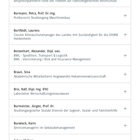
Ansprechpartnerin rund um Themen zur Familiengerechten Hochschule
Bormann, Petra, Prof. Dr.-Ing.
Professorin Studiengang Maschinenbau
Bortfeldt, Laurens
Cluster Klimaschutzmanager des Landes mit Zuständigkeit für die DHBW
Heidenheim
Botzenhart, Alexander, Dipl.-oec.
BWL - Spedition, Transport & Logistik
BWL - Versicherung / Risk and Insurance Management
Braun, Sina
Akademische Mitarbeiterin Angewandte Hebammenwissenschaft
Brix, Ralf, Dipl.-Ing. (FH)
Laborleiter Wirtschaftsingenieurwesen
Burmeister, Jürgen, Prof. Dr.
Studiengangsleiter Soziale Dienste der Jugend-, Sozial- und Familienhilfe
Burwieck, Karin
Servicemanagerin im Gebäudemanagement