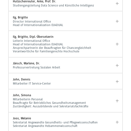
Hutzschenreuter, Anke, Prof. Dr.
Studiengangsleitung Data Science und Künstliche Intelligenz
Ilg, Brigitte
Director International Office
Head of Internationalization EU4DUAL
Ilg, Brigitte, Dipl.-Übersetzerin
Leiterin International Office
Head of Internationalization EU4DUAL
Ansprechpartnerin der Beauftragten für Chancengleichheit
Verantwortliche für Familiengerechte Hochschule
Jänsch, Marlene, Dr.
Professurvertretung Sozialen Arbeit
John, Dennis
Mitarbeiter IT Service-Center
John, Simona
Mitarbeiterin Personal
Beauftragte für Betriebliches Gesundheitsmanagement
Zuständigkeit: Auszubildende und Sekretariatsfachkräfte
Joos, Melanie
Sekretariat Angewandte Gesundheits- und Pflegewissenschaften
Sekretariat Angewandte Hebammenwissenschaft