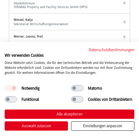
Objektbetreuer
STRABAG Property and Facility Services GmbH (SPFS)
Wenzel, Katja
Sekretariat Wirtschaftsingenieurwesen
Werner, Leonie, Prof.
Wezel, Ute
Datenschutzbestimmungen
Akademische Mitarbeiterin Angewandte Hebammenwissenschaft
Wir verwenden Cookies
Diese Website setzt Cookies, die für den technischen Betrieb und die Verbesserung der
Wind, Tanja, Prof. Dr.
Website erforderlich sind. Cookies von Drittanbietern werden nur mit Ihrer Zustimmung
Studiengang Kinder- und Jugendhilfe
gesetzt. Für weitere Informationen öffnen Sie die Einstellungen.
Winter, Wolfgang, Prof. Dr.
Professor Studiengang BWL - Industrie
Notwendig
Matomo
Professor Studiengang BWL - Industrial Business Management
Professor Studiengang BWL - International Business
Funktional
Cookies von Drittanbietern
Wirth, Joanna
Studienberatung
Alle akzeptieren
Stellvertretende Ansprechpartnerin der Beauftragten für Chancengleichheit
Auswahl zulassen
Einstellungen anpassen
Witt, Alexander
Akademischer Mitarbeiter