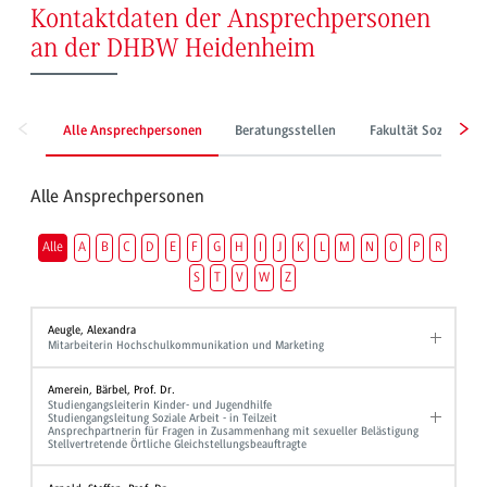
Kontaktdaten der Ansprechpersonen
an der DHBW Heidenheim
Alle Ansprechpersonen
Beratungsstellen
Fakultät Sozialwes
Alle Ansprechpersonen
Alle
A
B
C
D
E
F
G
H
I
J
K
L
M
N
O
P
R
S
T
V
W
Z
Aeugle, Alexandra
Mitarbeiterin Hochschulkommunikation und Marketing
Amerein, Bärbel, Prof. Dr.
Studiengangsleiterin Kinder- und Jugendhilfe
Studiengangsleitung Soziale Arbeit - in Teilzeit
Ansprechpartnerin für Fragen in Zusammenhang mit sexueller Belästigung
Stellvertretende Örtliche Gleichstellungsbeauftragte