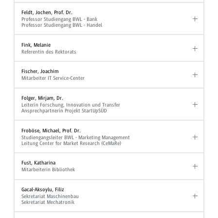
Feldt, Jochen, Prof. Dr.
Professor Studiengang BWL - Bank
Professor Studiengang BWL - Handel
Fink, Melanie
Referentin des Rektorats
Fischer, Joachim
Mitarbeiter IT Service-Center
Folger, Mirjam, Dr.
Leiterin Forschung, Innovation und Transfer
Ansprechpartnerin Projekt StartUpSÜD
Froböse, Michael, Prof. Dr.
Studiengangsleiter BWL - Marketing Management
Leitung Center for Market Research (CeMaRe)
Fust, Katharina
Mitarbeiterin Bibliothek
Gacal-Aksoylu, Filiz
Sekretariat Maschinenbau
Sekretariat Mechatronik