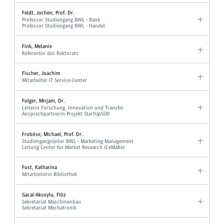
Feldt, Jochen, Prof. Dr.
Professor Studiengang BWL - Bank
Professor Studiengang BWL - Handel
Fink, Melanie
Referentin des Rektorats
Fischer, Joachim
Mitarbeiter IT Service-Center
Folger, Mirjam, Dr.
Leiterin Forschung, Innovation und Transfer
Ansprechpartnerin Projekt StartUpSÜD
Froböse, Michael, Prof. Dr.
Studiengangsleiter BWL - Marketing Management
Leitung Center for Market Research (CeMaRe)
Fust, Katharina
Mitarbeiterin Bibliothek
Gacal-Aksoylu, Filiz
Sekretariat Maschinenbau
Sekretariat Mechatronik