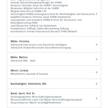
Zentrale Gleichstellungsbeauftragte der DHBW
Senatorin Zentraler Senat der DHBW / Amtsmitglied
Beratendes Mitglied Aufsichtsrat der DHBW
Mitglied Aufsichtsrat DHBW CAS
Amtsmitglied DHBW-Lenkungsausschuß für Nachhaltigkeit und Klimaschutz
Gewählte Senatorin Örtlicher Senat DHBW Heidenheim
Leitungsteam und Gründerin DHBW-Institut für Hochschul- und
Bildungsforschung (IHB)
Lead Researcher AuReLiA Lab Heidenheim
Projektleiterin FIREtalk, Baden-Württemberg Stiftung
Koordinatorin Female International Research (FIRE) Network
Müller, Christina
Sekretariat Data Science und Künstliche Intelligenz
Sekretariat Interprofessionelle Gesundheitsversorgung
Müller, Martina
Sekretariat BWL - Bank
Münch, Cordula
Mitarbeiterin Haushalt & Finanzen
Nachhaltigkeit, Arbeitskreis (AK)
Nandi, Gerrit, Prof. Dr.
Studiengangsleiter Wirtschaftsingenieurwesen
Wissenschaftlicher Leiter CAS Master Wirtschaftsingenieurwesen
Ansprechperson Master located@Heidenheim