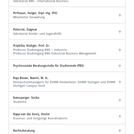
Sekretariat BWL - International Business
Pirthauer, Holger, Dipl.-Ing. (FH)
Mitarbeiter Verwaltung
Pokorski, Dagmar
Sekretariat Kinder- und Jugendhilfe
Przybilla, Rüdiger, Prof. Dr.
Professor Studiengang BWL – Industrie
Professor Studiengang BWL-Industrial Business Management
Psychosoziale Beratungsstelle für Studierende (PBS)
Raja Boean, Naomi, M. Sc.
Klimaschutzmanagerin für DHBW Heidenheim, DHBW Stuttgart und DHBW
Stuttgart Campus Horb
Ramsperger, Sinika
Studentin
Rapp-van der Kooij, Hester
Erasmus- und Outgoings Koordinatorin
Rechtsberatung