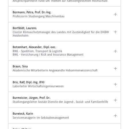
Ansprechpartnerin rund um Themen zur Familiengerechten Hochschule
Bormann, Petra, Prof. Dr.-Ing.
Professorin Studiengang Maschinenbau
Bortfeldt, Laurens
Cluster Klimaschutzmanager des Landes mit Zuständigkeit für die DHBW
Heidenheim
Botzenhart, Alexander, Dipl.-oec.
BWL - Spedition, Transport & Logistik
BWL - Versicherung / Risk and Insurance Management
Braun, Sina
Akademische Mitarbeiterin Angewandte Hebammenwissenschaft
Brix, Ralf, Dipl.-Ing. (FH)
Laborleiter Wirtschaftsingenieurwesen
Burmeister, Jürgen, Prof. Dr.
Studiengangsleiter Soziale Dienste der Jugend-, Sozial- und Familienhilfe
Burwieck, Karin
Servicemanagerin im Gebäudemanagement