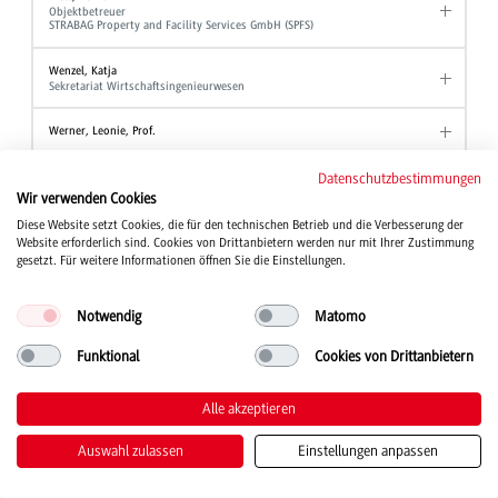
Objektbetreuer
STRABAG Property and Facility Services GmbH (SPFS)
Wenzel, Katja
Sekretariat Wirtschaftsingenieurwesen
Werner, Leonie, Prof.
Wezel, Ute
Datenschutzbestimmungen
Akademische Mitarbeiterin Angewandte Hebammenwissenschaft
Wir verwenden Cookies
Diese Website setzt Cookies, die für den technischen Betrieb und die Verbesserung der
Wind, Tanja, Prof. Dr.
Website erforderlich sind. Cookies von Drittanbietern werden nur mit Ihrer Zustimmung
Studiengang Kinder- und Jugendhilfe
gesetzt. Für weitere Informationen öffnen Sie die Einstellungen.
Winter, Wolfgang, Prof. Dr.
Professor Studiengang BWL - Industrie
Notwendig
Matomo
Professor Studiengang BWL - Industrial Business Management
Professor Studiengang BWL - International Business
Funktional
Cookies von Drittanbietern
Wirth, Joanna
Studienberatung
Alle akzeptieren
Stellvertretende Ansprechpartnerin der Beauftragten für Chancengleichheit
Auswahl zulassen
Einstellungen anpassen
Witt, Alexander
Akademischer Mitarbeiter