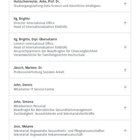
Hutzschenreuter, Anke, Prof. Dr.
Studiengangsleitung Data Science und Künstliche Intelligenz
Ilg, Brigitte
Director International Office
Head of Internationalization EU4DUAL
Ilg, Brigitte, Dipl.-Übersetzerin
Leiterin International Office
Head of Internationalization EU4DUAL
Ansprechpartnerin der Beauftragten für Chancengleichheit
Verantwortliche für Familiengerechte Hochschule
Jänsch, Marlene, Dr.
Professurvertretung Sozialen Arbeit
John, Dennis
Mitarbeiter IT Service-Center
John, Simona
Mitarbeiterin Personal
Beauftragte für Betriebliches Gesundheitsmanagement
Zuständigkeit: Auszubildende und Sekretariatsfachkräfte
Joos, Melanie
Sekretariat Angewandte Gesundheits- und Pflegewissenschaften
Sekretariat Angewandte Hebammenwissenschaft