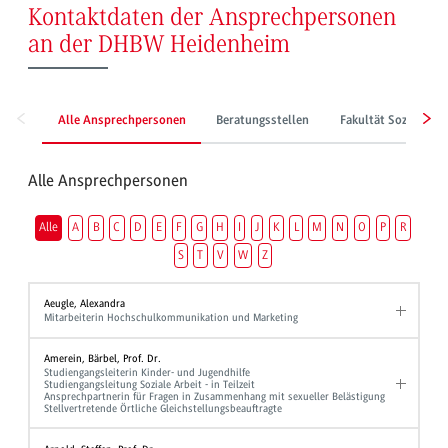
Kontaktdaten der Ansprechpersonen
an der DHBW Heidenheim
Alle Ansprechpersonen
Beratungsstellen
Fakultät Sozialwes
Alle Ansprechpersonen
Alle
A
B
C
D
E
F
G
H
I
J
K
L
M
N
O
P
R
S
T
V
W
Z
Aeugle, Alexandra
Mitarbeiterin Hochschulkommunikation und Marketing
Amerein, Bärbel, Prof. Dr.
Studiengangsleiterin Kinder- und Jugendhilfe
Studiengangsleitung Soziale Arbeit - in Teilzeit
Ansprechpartnerin für Fragen in Zusammenhang mit sexueller Belästigung
Stellvertretende Örtliche Gleichstellungsbeauftragte