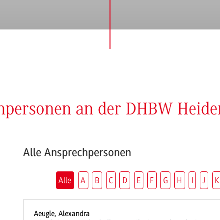
chpersonen an der DHBW Heid
Alle Ansprechpersonen
Alle
A
B
C
D
E
F
G
H
I
J
K
Aeugle, Alexandra