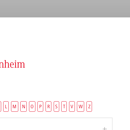
enheim
L
M
N
O
P
R
S
T
V
W
Z