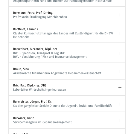
Ansprechpartnerin rund um Themen zur Familiengerechten Hochschule
Bormann, Petra, Prof. Dr.-Ing.
Professorin Studiengang Maschinenbau
Bortfeldt, Laurens
Cluster Klimaschutzmanager des Landes mit Zuständigkeit für die DHBW
Heidenheim
Botzenhart, Alexander, Dipl.-oec.
BWL - Spedition, Transport & Logistik
BWL - Versicherung / Risk and Insurance Management
Braun, Sina
Akademische Mitarbeiterin Angewandte Hebammenwissenschaft
Brix, Ralf, Dipl.-Ing. (FH)
Laborleiter Wirtschaftsingenieurwesen
Burmeister, Jürgen, Prof. Dr.
Studiengangsleiter Soziale Dienste der Jugend-, Sozial- und Familienhilfe
Burwieck, Karin
Servicemanagerin im Gebäudemanagement