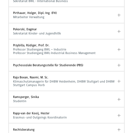
Sekretariat BWL - International Business
Pirthauer, Holger, Dipl.-Ing. (FH)
Mitarbeiter Verwaltung
Pokorski, Dagmar
Sekretariat Kinder- und Jugendhilfe
Przybilla, Rüdiger, Prof. Dr.
Professor Studiengang BWL – Industrie
Professor Studiengang BWL-Industrial Business Management
Psychosoziale Beratungsstelle für Studierende (PBS)
Raja Boean, Naomi, M. Sc.
Klimaschutzmanagerin für DHBW Heidenheim, DHBW Stuttgart und DHBW
Stuttgart Campus Horb
Ramsperger, Sinika
Studentin
Rapp-van der Kooij, Hester
Erasmus- und Outgoings Koordinatorin
Rechtsberatung