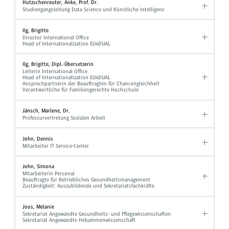
Hutzschenreuter, Anke, Prof. Dr.
Studiengangsleitung Data Science und Künstliche Intelligenz
Ilg, Brigitte
Director International Office
Head of Internationalization EU4DUAL
Ilg, Brigitte, Dipl.-Übersetzerin
Leiterin International Office
Head of Internationalization EU4DUAL
Ansprechpartnerin der Beauftragten für Chancengleichheit
Verantwortliche für Familiengerechte Hochschule
Jänsch, Marlene, Dr.
Professurvertretung Sozialen Arbeit
John, Dennis
Mitarbeiter IT Service-Center
John, Simona
Mitarbeiterin Personal
Beauftragte für Betriebliches Gesundheitsmanagement
Zuständigkeit: Auszubildende und Sekretariatsfachkräfte
Joos, Melanie
Sekretariat Angewandte Gesundheits- und Pflegewissenschaften
Sekretariat Angewandte Hebammenwissenschaft