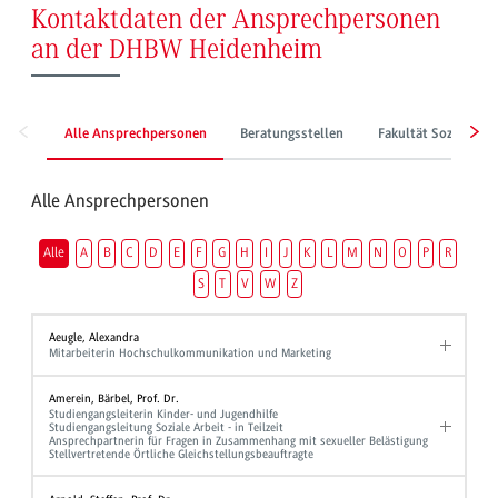
Kontaktdaten der Ansprechpersonen
an der DHBW Heidenheim
Alle Ansprechpersonen
Beratungsstellen
Fakultät Sozialwes
Alle Ansprechpersonen
Alle
A
B
C
D
E
F
G
H
I
J
K
L
M
N
O
P
R
S
T
V
W
Z
Aeugle, Alexandra
Mitarbeiterin Hochschulkommunikation und Marketing
Amerein, Bärbel, Prof. Dr.
Studiengangsleiterin Kinder- und Jugendhilfe
Studiengangsleitung Soziale Arbeit - in Teilzeit
Ansprechpartnerin für Fragen in Zusammenhang mit sexueller Belästigung
Stellvertretende Örtliche Gleichstellungsbeauftragte