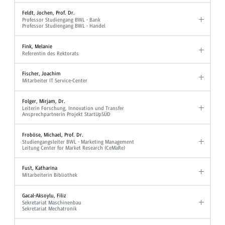
Feldt, Jochen, Prof. Dr.
Professor Studiengang BWL - Bank
Professor Studiengang BWL - Handel
Fink, Melanie
Referentin des Rektorats
Fischer, Joachim
Mitarbeiter IT Service-Center
Folger, Mirjam, Dr.
Leiterin Forschung, Innovation und Transfer
Ansprechpartnerin Projekt StartUpSÜD
Froböse, Michael, Prof. Dr.
Studiengangsleiter BWL - Marketing Management
Leitung Center for Market Research (CeMaRe)
Fust, Katharina
Mitarbeiterin Bibliothek
Gacal-Aksoylu, Filiz
Sekretariat Maschinenbau
Sekretariat Mechatronik