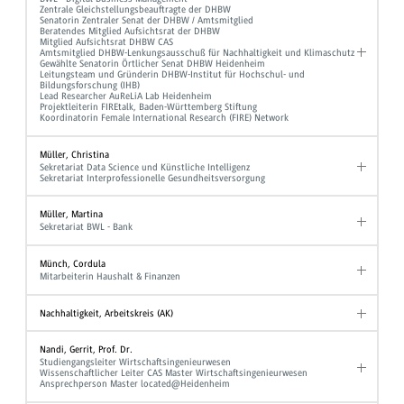
Zentrale Gleichstellungsbeauftragte der DHBW
Senatorin Zentraler Senat der DHBW / Amtsmitglied
Beratendes Mitglied Aufsichtsrat der DHBW
Mitglied Aufsichtsrat DHBW CAS
Amtsmitglied DHBW-Lenkungsausschuß für Nachhaltigkeit und Klimaschutz
Gewählte Senatorin Örtlicher Senat DHBW Heidenheim
Leitungsteam und Gründerin DHBW-Institut für Hochschul- und
Bildungsforschung (IHB)
Lead Researcher AuReLiA Lab Heidenheim
Projektleiterin FIREtalk, Baden-Württemberg Stiftung
Koordinatorin Female International Research (FIRE) Network
Müller, Christina
Sekretariat Data Science und Künstliche Intelligenz
Sekretariat Interprofessionelle Gesundheitsversorgung
Müller, Martina
Sekretariat BWL - Bank
Münch, Cordula
Mitarbeiterin Haushalt & Finanzen
Nachhaltigkeit, Arbeitskreis (AK)
Nandi, Gerrit, Prof. Dr.
Studiengangsleiter Wirtschaftsingenieurwesen
Wissenschaftlicher Leiter CAS Master Wirtschaftsingenieurwesen
Ansprechperson Master located@Heidenheim