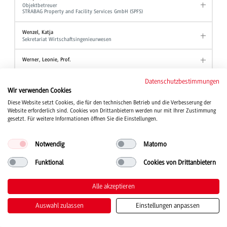
Objektbetreuer
STRABAG Property and Facility Services GmbH (SPFS)
Wenzel, Katja
Sekretariat Wirtschaftsingenieurwesen
Werner, Leonie, Prof.
Wezel, Ute
Datenschutzbestimmungen
Akademische Mitarbeiterin Angewandte Hebammenwissenschaft
Wir verwenden Cookies
Diese Website setzt Cookies, die für den technischen Betrieb und die Verbesserung der
Wind, Tanja, Prof. Dr.
Website erforderlich sind. Cookies von Drittanbietern werden nur mit Ihrer Zustimmung
Studiengang Kinder- und Jugendhilfe
gesetzt. Für weitere Informationen öffnen Sie die Einstellungen.
Winter, Wolfgang, Prof. Dr.
Professor Studiengang BWL - Industrie
Notwendig
Matomo
Professor Studiengang BWL - Industrial Business Management
Professor Studiengang BWL - International Business
Funktional
Cookies von Drittanbietern
Wirth, Joanna
Studienberatung
Alle akzeptieren
Stellvertretende Ansprechpartnerin der Beauftragten für Chancengleichheit
Auswahl zulassen
Einstellungen anpassen
Witt, Alexander
Akademischer Mitarbeiter