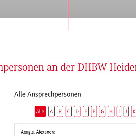
chpersonen an der DHBW Heid
Alle Ansprechpersonen
Alle
A
B
C
D
E
F
G
H
I
J
K
Aeugle, Alexandra