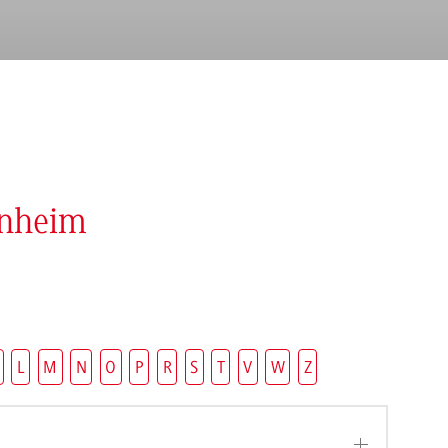
enheim
L
M
N
O
P
R
S
T
V
W
Z