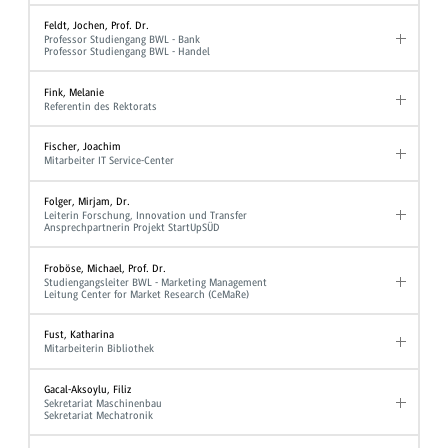
Feldt, Jochen, Prof. Dr.
Professor Studiengang BWL - Bank
Professor Studiengang BWL - Handel
Fink, Melanie
Referentin des Rektorats
Fischer, Joachim
Mitarbeiter IT Service-Center
Folger, Mirjam, Dr.
Leiterin Forschung, Innovation und Transfer
Ansprechpartnerin Projekt StartUpSÜD
Froböse, Michael, Prof. Dr.
Studiengangsleiter BWL - Marketing Management
Leitung Center for Market Research (CeMaRe)
Fust, Katharina
Mitarbeiterin Bibliothek
Gacal-Aksoylu, Filiz
Sekretariat Maschinenbau
Sekretariat Mechatronik