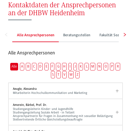
Kontaktdaten der Ansprechpersonen
an der DHBW Heidenheim
Alle Ansprechpersonen
Beratungsstellen
Fakultät Sozialwes
Alle Ansprechpersonen
Alle
A
B
C
D
E
F
G
H
I
J
K
L
M
N
O
P
R
S
T
V
W
Z
Aeugle, Alexandra
Mitarbeiterin Hochschulkommunikation und Marketing
Amerein, Bärbel, Prof. Dr.
Studiengangsleiterin Kinder- und Jugendhilfe
Studiengangsleitung Soziale Arbeit - in Teilzeit
Ansprechpartnerin für Fragen in Zusammenhang mit sexueller Belästigung
Stellvertretende Örtliche Gleichstellungsbeauftragte