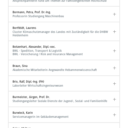
Ansprechpartnerin rund um Themen zur Familiengerechten Hochschule
Bormann, Petra, Prof. Dr.-Ing.
Professorin Studiengang Maschinenbau
Bortfeldt, Laurens
Cluster Klimaschutzmanager des Landes mit Zuständigkeit für die DHBW
Heidenheim
Botzenhart, Alexander, Dipl.-oec.
BWL - Spedition, Transport & Logistik
BWL - Versicherung / Risk and Insurance Management
Braun, Sina
Akademische Mitarbeiterin Angewandte Hebammenwissenschaft
Brix, Ralf, Dipl.-Ing. (FH)
Laborleiter Wirtschaftsingenieurwesen
Burmeister, Jürgen, Prof. Dr.
Studiengangsleiter Soziale Dienste der Jugend-, Sozial- und Familienhilfe
Burwieck, Karin
Servicemanagerin im Gebäudemanagement