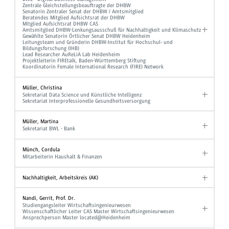
Zentrale Gleichstellungsbeauftragte der DHBW
Senatorin Zentraler Senat der DHBW / Amtsmitglied
Beratendes Mitglied Aufsichtsrat der DHBW
Mitglied Aufsichtsrat DHBW CAS
Amtsmitglied DHBW-Lenkungsausschuß für Nachhaltigkeit und Klimaschutz
Gewählte Senatorin Örtlicher Senat DHBW Heidenheim
Leitungsteam und Gründerin DHBW-Institut für Hochschul- und
Bildungsforschung (IHB)
Lead Researcher AuReLiA Lab Heidenheim
Projektleiterin FIREtalk, Baden-Württemberg Stiftung
Koordinatorin Female International Research (FIRE) Network
Müller, Christina
Sekretariat Data Science und Künstliche Intelligenz
Sekretariat Interprofessionelle Gesundheitsversorgung
Müller, Martina
Sekretariat BWL - Bank
Münch, Cordula
Mitarbeiterin Haushalt & Finanzen
Nachhaltigkeit, Arbeitskreis (AK)
Nandi, Gerrit, Prof. Dr.
Studiengangsleiter Wirtschaftsingenieurwesen
Wissenschaftlicher Leiter CAS Master Wirtschaftsingenieurwesen
Ansprechperson Master located@Heidenheim