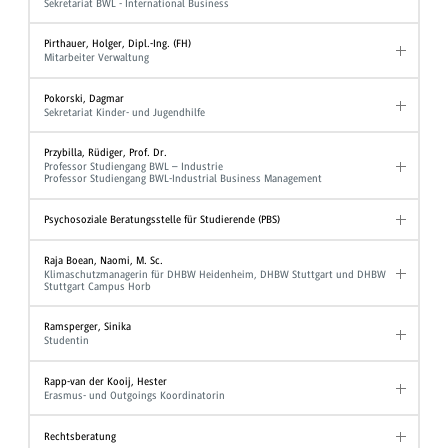
Sekretariat BWL - International Business
Pirthauer, Holger, Dipl.-Ing. (FH)
Mitarbeiter Verwaltung
Pokorski, Dagmar
Sekretariat Kinder- und Jugendhilfe
Przybilla, Rüdiger, Prof. Dr.
Professor Studiengang BWL – Industrie
Professor Studiengang BWL-Industrial Business Management
Psychosoziale Beratungsstelle für Studierende (PBS)
Raja Boean, Naomi, M. Sc.
Klimaschutzmanagerin für DHBW Heidenheim, DHBW Stuttgart und DHBW
Stuttgart Campus Horb
Ramsperger, Sinika
Studentin
Rapp-van der Kooij, Hester
Erasmus- und Outgoings Koordinatorin
Rechtsberatung