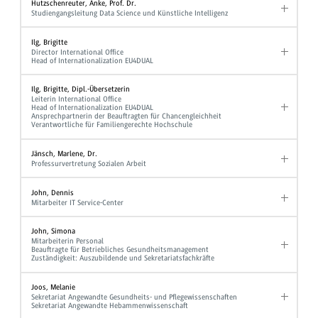
Hutzschenreuter, Anke, Prof. Dr.
Studiengangsleitung Data Science und Künstliche Intelligenz
Ilg, Brigitte
Director International Office
Head of Internationalization EU4DUAL
Ilg, Brigitte, Dipl.-Übersetzerin
Leiterin International Office
Head of Internationalization EU4DUAL
Ansprechpartnerin der Beauftragten für Chancengleichheit
Verantwortliche für Familiengerechte Hochschule
Jänsch, Marlene, Dr.
Professurvertretung Sozialen Arbeit
John, Dennis
Mitarbeiter IT Service-Center
John, Simona
Mitarbeiterin Personal
Beauftragte für Betriebliches Gesundheitsmanagement
Zuständigkeit: Auszubildende und Sekretariatsfachkräfte
Joos, Melanie
Sekretariat Angewandte Gesundheits- und Pflegewissenschaften
Sekretariat Angewandte Hebammenwissenschaft