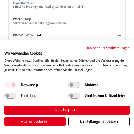
Objektbetreuer
STRABAG Property and Facility Services GmbH (SPFS)
Wenzel, Katja
Sekretariat Wirtschaftsingenieurwesen
Werner, Leonie, Prof.
Wezel, Ute
Datenschutzbestimmungen
Akademische Mitarbeiterin Angewandte Hebammenwissenschaft
Wir verwenden Cookies
Diese Website setzt Cookies, die für den technischen Betrieb und die Verbesserung der
Wind, Tanja, Prof. Dr.
Website erforderlich sind. Cookies von Drittanbietern werden nur mit Ihrer Zustimmung
Studiengang Kinder- und Jugendhilfe
gesetzt. Für weitere Informationen öffnen Sie die Einstellungen.
Winter, Wolfgang, Prof. Dr.
Professor Studiengang BWL - Industrie
Notwendig
Matomo
Professor Studiengang BWL - Industrial Business Management
Professor Studiengang BWL - International Business
Funktional
Cookies von Drittanbietern
Wirth, Joanna
Studienberatung
Alle akzeptieren
Stellvertretende Ansprechpartnerin der Beauftragten für Chancengleichheit
Auswahl zulassen
Einstellungen anpassen
Witt, Alexander
Akademischer Mitarbeiter