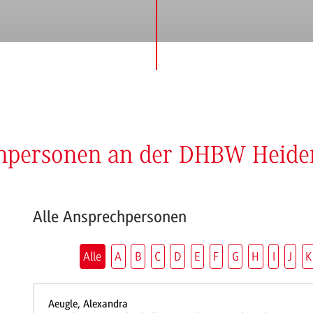
chpersonen an der DHBW Heid
Alle Ansprechpersonen
Alle
A
B
C
D
E
F
G
H
I
J
K
Aeugle, Alexandra