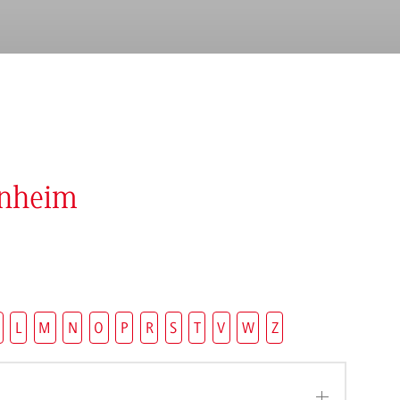
enheim
L
M
N
O
P
R
S
T
V
W
Z