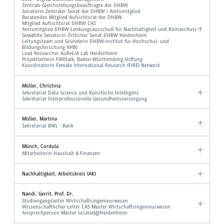
Zentrale Gleichstellungsbeauftragte der DHBW
Senatorin Zentraler Senat der DHBW / Amtsmitglied
Beratendes Mitglied Aufsichtsrat der DHBW
Mitglied Aufsichtsrat DHBW CAS
Amtsmitglied DHBW-Lenkungsausschuß für Nachhaltigkeit und Klimaschutz
Gewählte Senatorin Örtlicher Senat DHBW Heidenheim
Leitungsteam und Gründerin DHBW-Institut für Hochschul- und
Bildungsforschung (IHB)
Lead Researcher AuReLiA Lab Heidenheim
Projektleiterin FIREtalk, Baden-Württemberg Stiftung
Koordinatorin Female International Research (FIRE) Network
Müller, Christina
Sekretariat Data Science und Künstliche Intelligenz
Sekretariat Interprofessionelle Gesundheitsversorgung
Müller, Martina
Sekretariat BWL - Bank
Münch, Cordula
Mitarbeiterin Haushalt & Finanzen
Nachhaltigkeit, Arbeitskreis (AK)
Nandi, Gerrit, Prof. Dr.
Studiengangsleiter Wirtschaftsingenieurwesen
Wissenschaftlicher Leiter CAS Master Wirtschaftsingenieurwesen
Ansprechperson Master located@Heidenheim