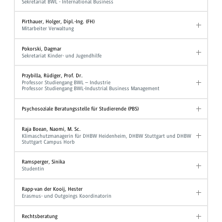
Sekretariat BWL - International Business
Pirthauer, Holger, Dipl.-Ing. (FH)
Mitarbeiter Verwaltung
Pokorski, Dagmar
Sekretariat Kinder- und Jugendhilfe
Przybilla, Rüdiger, Prof. Dr.
Professor Studiengang BWL – Industrie
Professor Studiengang BWL-Industrial Business Management
Psychosoziale Beratungsstelle für Studierende (PBS)
Raja Boean, Naomi, M. Sc.
Klimaschutzmanagerin für DHBW Heidenheim, DHBW Stuttgart und DHBW
Stuttgart Campus Horb
Ramsperger, Sinika
Studentin
Rapp-van der Kooij, Hester
Erasmus- und Outgoings Koordinatorin
Rechtsberatung