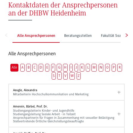
Kontaktdaten der Ansprechpersonen
an der DHBW Heidenheim
Alle Ansprechpersonen
Beratungsstellen
Fakultät Sozialwes
Alle Ansprechpersonen
Alle
A
B
C
D
E
F
G
H
I
J
K
L
M
N
O
P
R
S
T
V
W
Z
Aeugle, Alexandra
Mitarbeiterin Hochschulkommunikation und Marketing
Amerein, Bärbel, Prof. Dr.
Studiengangsleiterin Kinder- und Jugendhilfe
Studiengangsleitung Soziale Arbeit - in Teilzeit
Ansprechpartnerin für Fragen in Zusammenhang mit sexueller Belästigung
Stellvertretende Örtliche Gleichstellungsbeauftragte