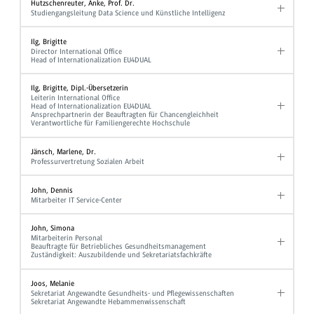
Hutzschenreuter, Anke, Prof. Dr.
Studiengangsleitung Data Science und Künstliche Intelligenz
Ilg, Brigitte
Director International Office
Head of Internationalization EU4DUAL
Ilg, Brigitte, Dipl.-Übersetzerin
Leiterin International Office
Head of Internationalization EU4DUAL
Ansprechpartnerin der Beauftragten für Chancengleichheit
Verantwortliche für Familiengerechte Hochschule
Jänsch, Marlene, Dr.
Professurvertretung Sozialen Arbeit
John, Dennis
Mitarbeiter IT Service-Center
John, Simona
Mitarbeiterin Personal
Beauftragte für Betriebliches Gesundheitsmanagement
Zuständigkeit: Auszubildende und Sekretariatsfachkräfte
Joos, Melanie
Sekretariat Angewandte Gesundheits- und Pflegewissenschaften
Sekretariat Angewandte Hebammenwissenschaft