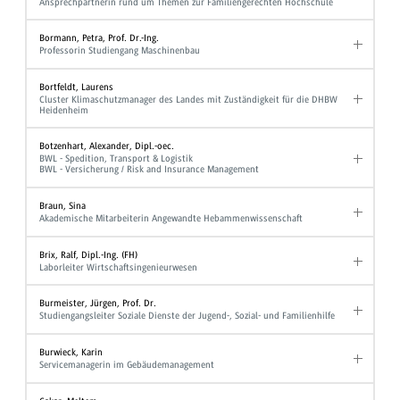
Ansprechpartnerin rund um Themen zur Familiengerechten Hochschule
Bormann, Petra, Prof. Dr.-Ing.
Professorin Studiengang Maschinenbau
Bortfeldt, Laurens
Cluster Klimaschutzmanager des Landes mit Zuständigkeit für die DHBW
Heidenheim
Botzenhart, Alexander, Dipl.-oec.
BWL - Spedition, Transport & Logistik
BWL - Versicherung / Risk and Insurance Management
Braun, Sina
Akademische Mitarbeiterin Angewandte Hebammenwissenschaft
Brix, Ralf, Dipl.-Ing. (FH)
Laborleiter Wirtschaftsingenieurwesen
Burmeister, Jürgen, Prof. Dr.
Studiengangsleiter Soziale Dienste der Jugend-, Sozial- und Familienhilfe
Burwieck, Karin
Servicemanagerin im Gebäudemanagement