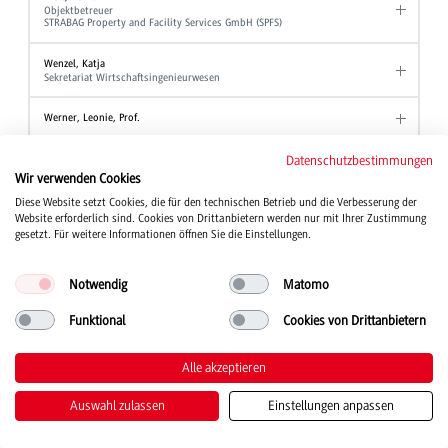
Objektbetreuer
STRABAG Property and Facility Services GmbH (SPFS)
Wenzel, Katja
Sekretariat Wirtschaftsingenieurwesen
Werner, Leonie, Prof.
Wezel, Ute
Datenschutzbestimmungen
Akademische Mitarbeiterin Angewandte Hebammenwissenschaft
Wir verwenden Cookies
Diese Website setzt Cookies, die für den technischen Betrieb und die Verbesserung der
Wind, Tanja, Prof. Dr.
Website erforderlich sind. Cookies von Drittanbietern werden nur mit Ihrer Zustimmung
Studiengang Kinder- und Jugendhilfe
gesetzt. Für weitere Informationen öffnen Sie die Einstellungen.
Winter, Wolfgang, Prof. Dr.
Professor Studiengang BWL - Industrie
Notwendig
Matomo
Professor Studiengang BWL - Industrial Business Management
Professor Studiengang BWL - International Business
Funktional
Cookies von Drittanbietern
Wirth, Joanna
Studienberatung
Alle akzeptieren
Stellvertretende Ansprechpartnerin der Beauftragten für Chancengleichheit
Auswahl zulassen
Einstellungen anpassen
Witt, Alexander
Akademischer Mitarbeiter