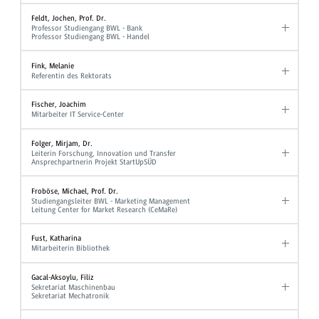
Feldt, Jochen, Prof. Dr.
Professor Studiengang BWL - Bank
Professor Studiengang BWL - Handel
Fink, Melanie
Referentin des Rektorats
Fischer, Joachim
Mitarbeiter IT Service-Center
Folger, Mirjam, Dr.
Leiterin Forschung, Innovation und Transfer
Ansprechpartnerin Projekt StartUpSÜD
Froböse, Michael, Prof. Dr.
Studiengangsleiter BWL - Marketing Management
Leitung Center for Market Research (CeMaRe)
Fust, Katharina
Mitarbeiterin Bibliothek
Gacal-Aksoylu, Filiz
Sekretariat Maschinenbau
Sekretariat Mechatronik