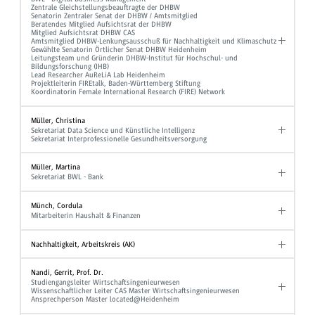
Zentrale Gleichstellungsbeauftragte der DHBW
Senatorin Zentraler Senat der DHBW / Amtsmitglied
Beratendes Mitglied Aufsichtsrat der DHBW
Mitglied Aufsichtsrat DHBW CAS
Amtsmitglied DHBW-Lenkungsausschuß für Nachhaltigkeit und Klimaschutz
Gewählte Senatorin Örtlicher Senat DHBW Heidenheim
Leitungsteam und Gründerin DHBW-Institut für Hochschul- und
Bildungsforschung (IHB)
Lead Researcher AuReLiA Lab Heidenheim
Projektleiterin FIREtalk, Baden-Württemberg Stiftung
Koordinatorin Female International Research (FIRE) Network
Müller, Christina
Sekretariat Data Science und Künstliche Intelligenz
Sekretariat Interprofessionelle Gesundheitsversorgung
Müller, Martina
Sekretariat BWL - Bank
Münch, Cordula
Mitarbeiterin Haushalt & Finanzen
Nachhaltigkeit, Arbeitskreis (AK)
Nandi, Gerrit, Prof. Dr.
Studiengangsleiter Wirtschaftsingenieurwesen
Wissenschaftlicher Leiter CAS Master Wirtschaftsingenieurwesen
Ansprechperson Master located@Heidenheim