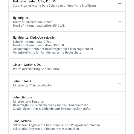
Hutzschenreuter, Anke, Prof. Dr.
Studiengangsleitung Data Science und Künstliche Intelligenz
Ilg, Brigitte
Director International Office
Head of Internationalization EU4DUAL
Ilg, Brigitte, Dipl.-Übersetzerin
Leiterin International Office
Head of Internationalization EU4DUAL
Ansprechpartnerin der Beauftragten für Chancengleichheit
Verantwortliche für Familiengerechte Hochschule
Jänsch, Marlene, Dr.
Professurvertretung Sozialen Arbeit
John, Dennis
Mitarbeiter IT Service-Center
John, Simona
Mitarbeiterin Personal
Beauftragte für Betriebliches Gesundheitsmanagement
Zuständigkeit: Auszubildende und Sekretariatsfachkräfte
Joos, Melanie
Sekretariat Angewandte Gesundheits- und Pflegewissenschaften
Sekretariat Angewandte Hebammenwissenschaft