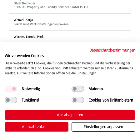
Objektbetreuer
STRABAG Property and Facility Services GmbH (SPFS)
Wenzel, Katja
Sekretariat Wirtschaftsingenieurwesen
Werner, Leonie, Prof.
Wezel, Ute
Datenschutzbestimmungen
Akademische Mitarbeiterin Angewandte Hebammenwissenschaft
Wir verwenden Cookies
Diese Website setzt Cookies, die für den technischen Betrieb und die Verbesserung der
Wind, Tanja, Prof. Dr.
Website erforderlich sind. Cookies von Drittanbietern werden nur mit Ihrer Zustimmung
Studiengang Kinder- und Jugendhilfe
gesetzt. Für weitere Informationen öffnen Sie die Einstellungen.
Winter, Wolfgang, Prof. Dr.
Professor Studiengang BWL - Industrie
Notwendig
Matomo
Professor Studiengang BWL - Industrial Business Management
Professor Studiengang BWL - International Business
Funktional
Cookies von Drittanbietern
Wirth, Joanna
Studienberatung
Alle akzeptieren
Stellvertretende Ansprechpartnerin der Beauftragten für Chancengleichheit
Auswahl zulassen
Einstellungen anpassen
Witt, Alexander
Akademischer Mitarbeiter