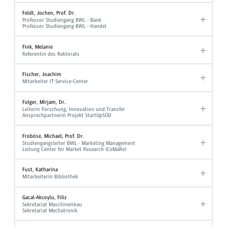
Feldt, Jochen, Prof. Dr.
Professor Studiengang BWL - Bank
Professor Studiengang BWL - Handel
Fink, Melanie
Referentin des Rektorats
Fischer, Joachim
Mitarbeiter IT Service-Center
Folger, Mirjam, Dr.
Leiterin Forschung, Innovation und Transfer
Ansprechpartnerin Projekt StartUpSÜD
Froböse, Michael, Prof. Dr.
Studiengangsleiter BWL - Marketing Management
Leitung Center for Market Research (CeMaRe)
Fust, Katharina
Mitarbeiterin Bibliothek
Gacal-Aksoylu, Filiz
Sekretariat Maschinenbau
Sekretariat Mechatronik