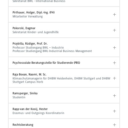
Sekretariat BWL - International Business
Pirthauer, Holger, Dipl.-Ing. (FH)
Mitarbeiter Verwaltung
Pokorski, Dagmar
Sekretariat Kinder- und Jugendhilfe
Przybilla, Rüdiger, Prof. Dr.
Professor Studiengang BWL – Industrie
Professor Studiengang BWL-Industrial Business Management
Psychosoziale Beratungsstelle für Studierende (PBS)
Raja Boean, Naomi, M. Sc.
Klimaschutzmanagerin für DHBW Heidenheim, DHBW Stuttgart und DHBW
Stuttgart Campus Horb
Ramsperger, Sinika
Studentin
Rapp-van der Kooij, Hester
Erasmus- und Outgoings Koordinatorin
Rechtsberatung