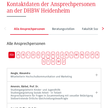
Kontaktdaten der Ansprechpersonen
an der DHBW Heidenheim
Alle Ansprechpersonen
Beratungsstellen
Fakultät Sozialwes
Alle Ansprechpersonen
Alle
A
B
C
D
E
F
G
H
I
J
K
L
M
N
O
P
R
S
T
V
W
Z
Aeugle, Alexandra
Mitarbeiterin Hochschulkommunikation und Marketing
Amerein, Bärbel, Prof. Dr.
Studiengangsleiterin Kinder- und Jugendhilfe
Studiengangsleitung Soziale Arbeit - in Teilzeit
Ansprechpartnerin für Fragen in Zusammenhang mit sexueller Belästigung
Stellvertretende Örtliche Gleichstellungsbeauftragte