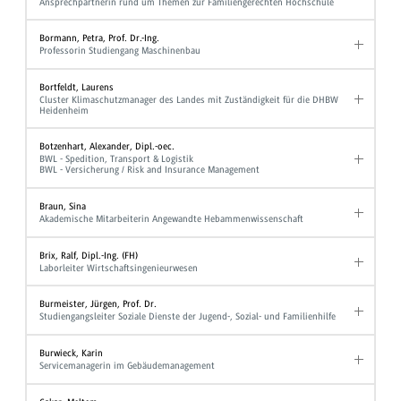
Ansprechpartnerin rund um Themen zur Familiengerechten Hochschule
Bormann, Petra, Prof. Dr.-Ing.
Professorin Studiengang Maschinenbau
Bortfeldt, Laurens
Cluster Klimaschutzmanager des Landes mit Zuständigkeit für die DHBW
Heidenheim
Botzenhart, Alexander, Dipl.-oec.
BWL - Spedition, Transport & Logistik
BWL - Versicherung / Risk and Insurance Management
Braun, Sina
Akademische Mitarbeiterin Angewandte Hebammenwissenschaft
Brix, Ralf, Dipl.-Ing. (FH)
Laborleiter Wirtschaftsingenieurwesen
Burmeister, Jürgen, Prof. Dr.
Studiengangsleiter Soziale Dienste der Jugend-, Sozial- und Familienhilfe
Burwieck, Karin
Servicemanagerin im Gebäudemanagement