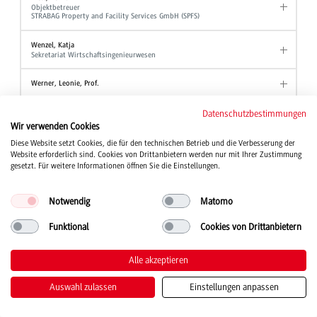
Objektbetreuer
STRABAG Property and Facility Services GmbH (SPFS)
Wenzel, Katja
Sekretariat Wirtschaftsingenieurwesen
Werner, Leonie, Prof.
Wezel, Ute
Datenschutzbestimmungen
Akademische Mitarbeiterin Angewandte Hebammenwissenschaft
Wir verwenden Cookies
Diese Website setzt Cookies, die für den technischen Betrieb und die Verbesserung der
Wind, Tanja, Prof. Dr.
Website erforderlich sind. Cookies von Drittanbietern werden nur mit Ihrer Zustimmung
Studiengang Kinder- und Jugendhilfe
gesetzt. Für weitere Informationen öffnen Sie die Einstellungen.
Winter, Wolfgang, Prof. Dr.
Professor Studiengang BWL - Industrie
Notwendig
Matomo
Professor Studiengang BWL - Industrial Business Management
Professor Studiengang BWL - International Business
Funktional
Cookies von Drittanbietern
Wirth, Joanna
Studienberatung
Alle akzeptieren
Stellvertretende Ansprechpartnerin der Beauftragten für Chancengleichheit
Auswahl zulassen
Einstellungen anpassen
Witt, Alexander
Akademischer Mitarbeiter