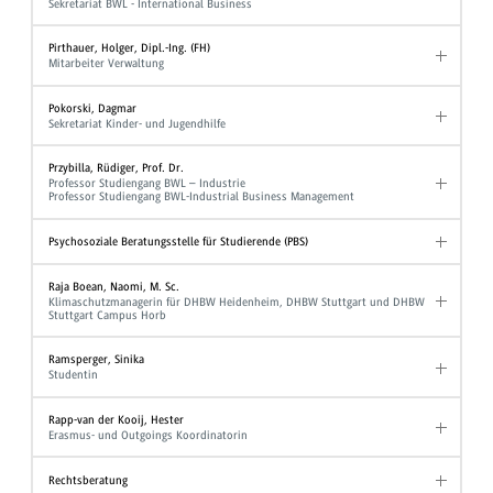
Sekretariat BWL - International Business
Pirthauer, Holger, Dipl.-Ing. (FH)
Mitarbeiter Verwaltung
Pokorski, Dagmar
Sekretariat Kinder- und Jugendhilfe
Przybilla, Rüdiger, Prof. Dr.
Professor Studiengang BWL – Industrie
Professor Studiengang BWL-Industrial Business Management
Psychosoziale Beratungsstelle für Studierende (PBS)
Raja Boean, Naomi, M. Sc.
Klimaschutzmanagerin für DHBW Heidenheim, DHBW Stuttgart und DHBW
Stuttgart Campus Horb
Ramsperger, Sinika
Studentin
Rapp-van der Kooij, Hester
Erasmus- und Outgoings Koordinatorin
Rechtsberatung