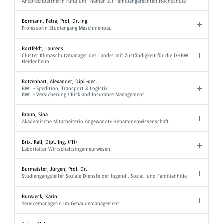
Ansprechpartnerin rund um Themen zur Familiengerechten Hochschule
Bormann, Petra, Prof. Dr.-Ing.
Professorin Studiengang Maschinenbau
Bortfeldt, Laurens
Cluster Klimaschutzmanager des Landes mit Zuständigkeit für die DHBW
Heidenheim
Botzenhart, Alexander, Dipl.-oec.
BWL - Spedition, Transport & Logistik
BWL - Versicherung / Risk and Insurance Management
Braun, Sina
Akademische Mitarbeiterin Angewandte Hebammenwissenschaft
Brix, Ralf, Dipl.-Ing. (FH)
Laborleiter Wirtschaftsingenieurwesen
Burmeister, Jürgen, Prof. Dr.
Studiengangsleiter Soziale Dienste der Jugend-, Sozial- und Familienhilfe
Burwieck, Karin
Servicemanagerin im Gebäudemanagement