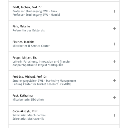
Feldt, Jochen, Prof. Dr.
Professor Studiengang BWL - Bank
Professor Studiengang BWL - Handel
Fink, Melanie
Referentin des Rektorats
Fischer, Joachim
Mitarbeiter IT Service-Center
Folger, Mirjam, Dr.
Leiterin Forschung, Innovation und Transfer
Ansprechpartnerin Projekt StartUpSÜD
Froböse, Michael, Prof. Dr.
Studiengangsleiter BWL - Marketing Management
Leitung Center for Market Research (CeMaRe)
Fust, Katharina
Mitarbeiterin Bibliothek
Gacal-Aksoylu, Filiz
Sekretariat Maschinenbau
Sekretariat Mechatronik