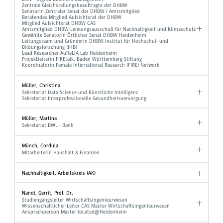
Zentrale Gleichstellungsbeauftragte der DHBW
Senatorin Zentraler Senat der DHBW / Amtsmitglied
Beratendes Mitglied Aufsichtsrat der DHBW
Mitglied Aufsichtsrat DHBW CAS
Amtsmitglied DHBW-Lenkungsausschuß für Nachhaltigkeit und Klimaschutz
Gewählte Senatorin Örtlicher Senat DHBW Heidenheim
Leitungsteam und Gründerin DHBW-Institut für Hochschul- und
Bildungsforschung (IHB)
Lead Researcher AuReLiA Lab Heidenheim
Projektleiterin FIREtalk, Baden-Württemberg Stiftung
Koordinatorin Female International Research (FIRE) Network
Müller, Christina
Sekretariat Data Science und Künstliche Intelligenz
Sekretariat Interprofessionelle Gesundheitsversorgung
Müller, Martina
Sekretariat BWL - Bank
Münch, Cordula
Mitarbeiterin Haushalt & Finanzen
Nachhaltigkeit, Arbeitskreis (AK)
Nandi, Gerrit, Prof. Dr.
Studiengangsleiter Wirtschaftsingenieurwesen
Wissenschaftlicher Leiter CAS Master Wirtschaftsingenieurwesen
Ansprechperson Master located@Heidenheim