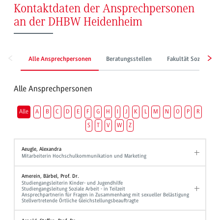
Kontaktdaten der Ansprechpersonen
an der DHBW Heidenheim
Alle Ansprechpersonen
Beratungsstellen
Fakultät Sozialwes
Alle Ansprechpersonen
Alle
A
B
C
D
E
F
G
H
I
J
K
L
M
N
O
P
R
S
T
V
W
Z
Aeugle, Alexandra
Mitarbeiterin Hochschulkommunikation und Marketing
Amerein, Bärbel, Prof. Dr.
Studiengangsleiterin Kinder- und Jugendhilfe
Studiengangsleitung Soziale Arbeit - in Teilzeit
Ansprechpartnerin für Fragen in Zusammenhang mit sexueller Belästigung
Stellvertretende Örtliche Gleichstellungsbeauftragte