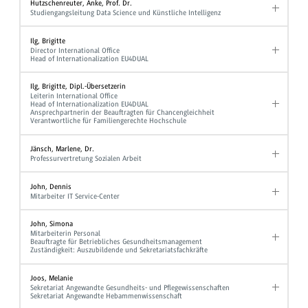
Hutzschenreuter, Anke, Prof. Dr.
Studiengangsleitung Data Science und Künstliche Intelligenz
Ilg, Brigitte
Director International Office
Head of Internationalization EU4DUAL
Ilg, Brigitte, Dipl.-Übersetzerin
Leiterin International Office
Head of Internationalization EU4DUAL
Ansprechpartnerin der Beauftragten für Chancengleichheit
Verantwortliche für Familiengerechte Hochschule
Jänsch, Marlene, Dr.
Professurvertretung Sozialen Arbeit
John, Dennis
Mitarbeiter IT Service-Center
John, Simona
Mitarbeiterin Personal
Beauftragte für Betriebliches Gesundheitsmanagement
Zuständigkeit: Auszubildende und Sekretariatsfachkräfte
Joos, Melanie
Sekretariat Angewandte Gesundheits- und Pflegewissenschaften
Sekretariat Angewandte Hebammenwissenschaft