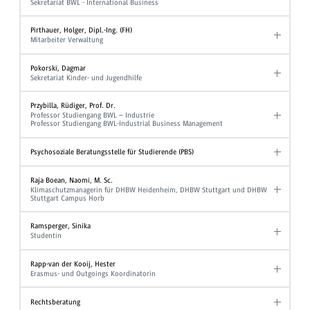
Sekretariat BWL - International Business
Pirthauer, Holger, Dipl.-Ing. (FH)
Mitarbeiter Verwaltung
Pokorski, Dagmar
Sekretariat Kinder- und Jugendhilfe
Przybilla, Rüdiger, Prof. Dr.
Professor Studiengang BWL – Industrie
Professor Studiengang BWL-Industrial Business Management
Psychosoziale Beratungsstelle für Studierende (PBS)
Raja Boean, Naomi, M. Sc.
Klimaschutzmanagerin für DHBW Heidenheim, DHBW Stuttgart und DHBW
Stuttgart Campus Horb
Ramsperger, Sinika
Studentin
Rapp-van der Kooij, Hester
Erasmus- und Outgoings Koordinatorin
Rechtsberatung