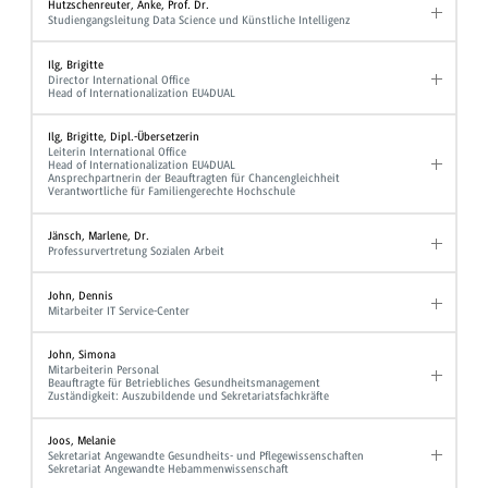
Hutzschenreuter, Anke, Prof. Dr.
Studiengangsleitung Data Science und Künstliche Intelligenz
Ilg, Brigitte
Director International Office
Head of Internationalization EU4DUAL
Ilg, Brigitte, Dipl.-Übersetzerin
Leiterin International Office
Head of Internationalization EU4DUAL
Ansprechpartnerin der Beauftragten für Chancengleichheit
Verantwortliche für Familiengerechte Hochschule
Jänsch, Marlene, Dr.
Professurvertretung Sozialen Arbeit
John, Dennis
Mitarbeiter IT Service-Center
John, Simona
Mitarbeiterin Personal
Beauftragte für Betriebliches Gesundheitsmanagement
Zuständigkeit: Auszubildende und Sekretariatsfachkräfte
Joos, Melanie
Sekretariat Angewandte Gesundheits- und Pflegewissenschaften
Sekretariat Angewandte Hebammenwissenschaft