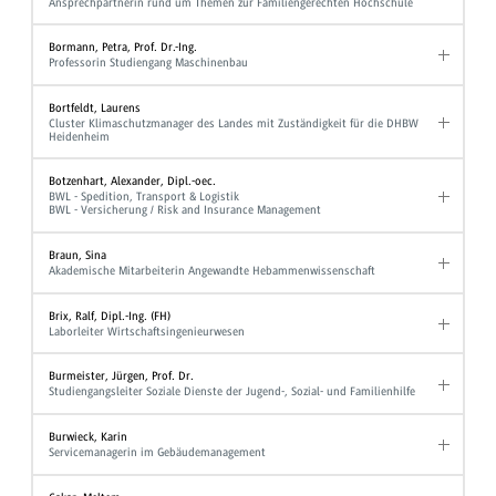
Ansprechpartnerin rund um Themen zur Familiengerechten Hochschule
Bormann, Petra, Prof. Dr.-Ing.
Professorin Studiengang Maschinenbau
Bortfeldt, Laurens
Cluster Klimaschutzmanager des Landes mit Zuständigkeit für die DHBW
Heidenheim
Botzenhart, Alexander, Dipl.-oec.
BWL - Spedition, Transport & Logistik
BWL - Versicherung / Risk and Insurance Management
Braun, Sina
Akademische Mitarbeiterin Angewandte Hebammenwissenschaft
Brix, Ralf, Dipl.-Ing. (FH)
Laborleiter Wirtschaftsingenieurwesen
Burmeister, Jürgen, Prof. Dr.
Studiengangsleiter Soziale Dienste der Jugend-, Sozial- und Familienhilfe
Burwieck, Karin
Servicemanagerin im Gebäudemanagement