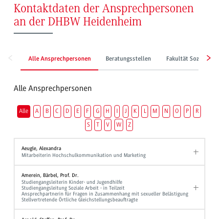
Kontaktdaten der Ansprechpersonen
an der DHBW Heidenheim
Alle Ansprechpersonen
Beratungsstellen
Fakultät Sozialwes
Alle Ansprechpersonen
Alle
A
B
C
D
E
F
G
H
I
J
K
L
M
N
O
P
R
S
T
V
W
Z
Aeugle, Alexandra
Mitarbeiterin Hochschulkommunikation und Marketing
Amerein, Bärbel, Prof. Dr.
Studiengangsleiterin Kinder- und Jugendhilfe
Studiengangsleitung Soziale Arbeit - in Teilzeit
Ansprechpartnerin für Fragen in Zusammenhang mit sexueller Belästigung
Stellvertretende Örtliche Gleichstellungsbeauftragte