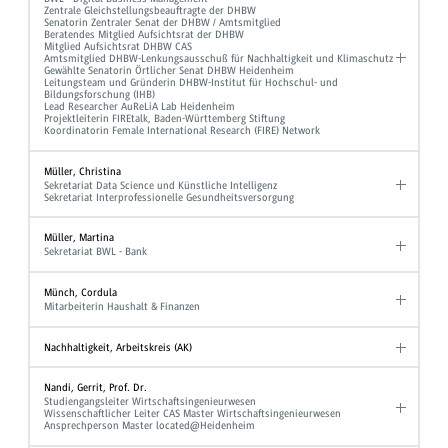
Zentrale Gleichstellungsbeauftragte der DHBW
Senatorin Zentraler Senat der DHBW / Amtsmitglied
Beratendes Mitglied Aufsichtsrat der DHBW
Mitglied Aufsichtsrat DHBW CAS
Amtsmitglied DHBW-Lenkungsausschuß für Nachhaltigkeit und Klimaschutz
Gewählte Senatorin Örtlicher Senat DHBW Heidenheim
Leitungsteam und Gründerin DHBW-Institut für Hochschul- und
Bildungsforschung (IHB)
Lead Researcher AuReLiA Lab Heidenheim
Projektleiterin FIREtalk, Baden-Württemberg Stiftung
Koordinatorin Female International Research (FIRE) Network
Müller, Christina
Sekretariat Data Science und Künstliche Intelligenz
Sekretariat Interprofessionelle Gesundheitsversorgung
Müller, Martina
Sekretariat BWL - Bank
Münch, Cordula
Mitarbeiterin Haushalt & Finanzen
Nachhaltigkeit, Arbeitskreis (AK)
Nandi, Gerrit, Prof. Dr.
Studiengangsleiter Wirtschaftsingenieurwesen
Wissenschaftlicher Leiter CAS Master Wirtschaftsingenieurwesen
Ansprechperson Master located@Heidenheim