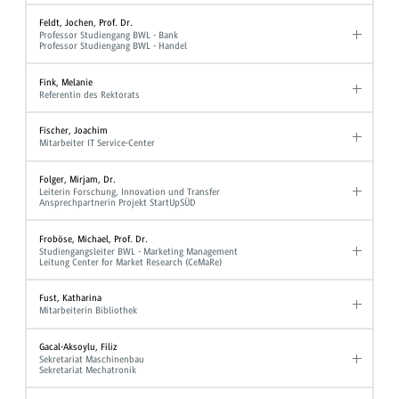
Feldt, Jochen, Prof. Dr.
Professor Studiengang BWL - Bank
Professor Studiengang BWL - Handel
Fink, Melanie
Referentin des Rektorats
Fischer, Joachim
Mitarbeiter IT Service-Center
Folger, Mirjam, Dr.
Leiterin Forschung, Innovation und Transfer
Ansprechpartnerin Projekt StartUpSÜD
Froböse, Michael, Prof. Dr.
Studiengangsleiter BWL - Marketing Management
Leitung Center for Market Research (CeMaRe)
Fust, Katharina
Mitarbeiterin Bibliothek
Gacal-Aksoylu, Filiz
Sekretariat Maschinenbau
Sekretariat Mechatronik