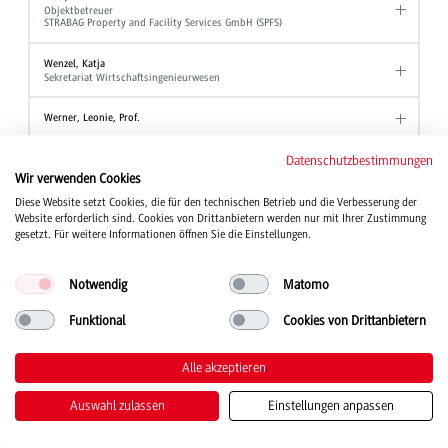
Objektbetreuer
STRABAG Property and Facility Services GmbH (SPFS)
Wenzel, Katja
Sekretariat Wirtschaftsingenieurwesen
Werner, Leonie, Prof.
Wezel, Ute
Datenschutzbestimmungen
Akademische Mitarbeiterin Angewandte Hebammenwissenschaft
Wir verwenden Cookies
Diese Website setzt Cookies, die für den technischen Betrieb und die Verbesserung der
Wind, Tanja, Prof. Dr.
Website erforderlich sind. Cookies von Drittanbietern werden nur mit Ihrer Zustimmung
Studiengang Kinder- und Jugendhilfe
gesetzt. Für weitere Informationen öffnen Sie die Einstellungen.
Winter, Wolfgang, Prof. Dr.
Professor Studiengang BWL - Industrie
Notwendig
Matomo
Professor Studiengang BWL - Industrial Business Management
Professor Studiengang BWL - International Business
Funktional
Cookies von Drittanbietern
Wirth, Joanna
Studienberatung
Alle akzeptieren
Stellvertretende Ansprechpartnerin der Beauftragten für Chancengleichheit
Auswahl zulassen
Einstellungen anpassen
Witt, Alexander
Akademischer Mitarbeiter