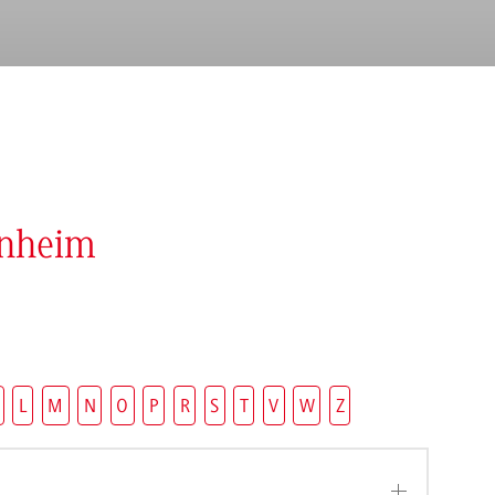
enheim
L
M
N
O
P
R
S
T
V
W
Z