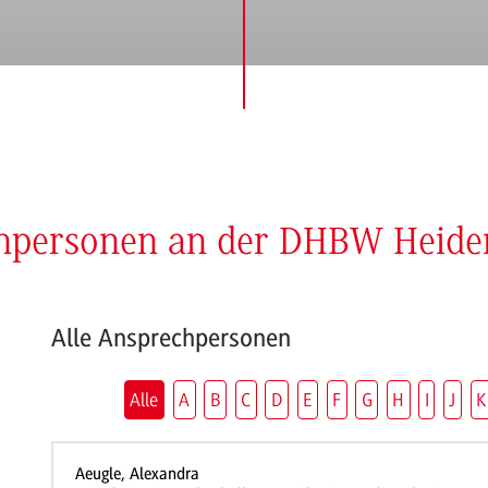
chpersonen an der DHBW Heid
Alle Ansprechpersonen
Alle
A
B
C
D
E
F
G
H
I
J
K
Aeugle, Alexandra