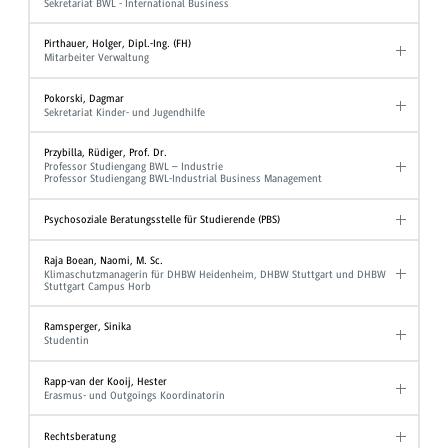
Sekretariat BWL - International Business
Pirthauer, Holger, Dipl.-Ing. (FH)
Mitarbeiter Verwaltung
Pokorski, Dagmar
Sekretariat Kinder- und Jugendhilfe
Przybilla, Rüdiger, Prof. Dr.
Professor Studiengang BWL – Industrie
Professor Studiengang BWL-Industrial Business Management
Psychosoziale Beratungsstelle für Studierende (PBS)
Raja Boean, Naomi, M. Sc.
Klimaschutzmanagerin für DHBW Heidenheim, DHBW Stuttgart und DHBW
Stuttgart Campus Horb
Ramsperger, Sinika
Studentin
Rapp-van der Kooij, Hester
Erasmus- und Outgoings Koordinatorin
Rechtsberatung