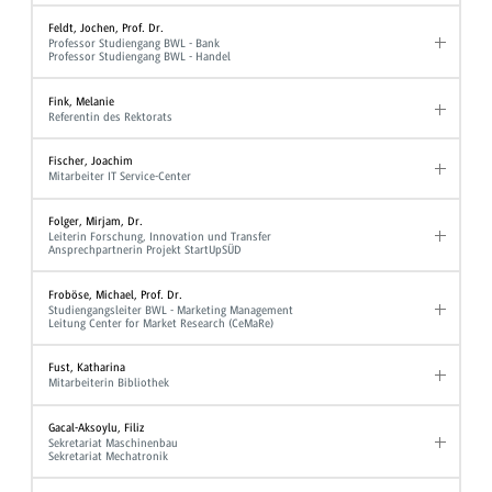
Feldt, Jochen, Prof. Dr.
Professor Studiengang BWL - Bank
Professor Studiengang BWL - Handel
Fink, Melanie
Referentin des Rektorats
Fischer, Joachim
Mitarbeiter IT Service-Center
Folger, Mirjam, Dr.
Leiterin Forschung, Innovation und Transfer
Ansprechpartnerin Projekt StartUpSÜD
Froböse, Michael, Prof. Dr.
Studiengangsleiter BWL - Marketing Management
Leitung Center for Market Research (CeMaRe)
Fust, Katharina
Mitarbeiterin Bibliothek
Gacal-Aksoylu, Filiz
Sekretariat Maschinenbau
Sekretariat Mechatronik