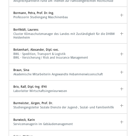
Ansprechpartnerin rund um Themen zur Familiengerechten Hochschule
Bormann, Petra, Prof. Dr.-Ing.
Professorin Studiengang Maschinenbau
Bortfeldt, Laurens
Cluster Klimaschutzmanager des Landes mit Zuständigkeit für die DHBW
Heidenheim
Botzenhart, Alexander, Dipl.-oec.
BWL - Spedition, Transport & Logistik
BWL - Versicherung / Risk and Insurance Management
Braun, Sina
Akademische Mitarbeiterin Angewandte Hebammenwissenschaft
Brix, Ralf, Dipl.-Ing. (FH)
Laborleiter Wirtschaftsingenieurwesen
Burmeister, Jürgen, Prof. Dr.
Studiengangsleiter Soziale Dienste der Jugend-, Sozial- und Familienhilfe
Burwieck, Karin
Servicemanagerin im Gebäudemanagement