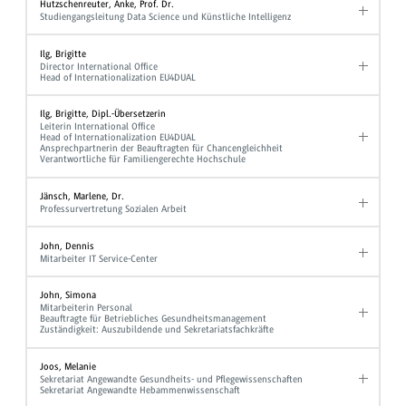
Hutzschenreuter, Anke, Prof. Dr.
Studiengangsleitung Data Science und Künstliche Intelligenz
Ilg, Brigitte
Director International Office
Head of Internationalization EU4DUAL
Ilg, Brigitte, Dipl.-Übersetzerin
Leiterin International Office
Head of Internationalization EU4DUAL
Ansprechpartnerin der Beauftragten für Chancengleichheit
Verantwortliche für Familiengerechte Hochschule
Jänsch, Marlene, Dr.
Professurvertretung Sozialen Arbeit
John, Dennis
Mitarbeiter IT Service-Center
John, Simona
Mitarbeiterin Personal
Beauftragte für Betriebliches Gesundheitsmanagement
Zuständigkeit: Auszubildende und Sekretariatsfachkräfte
Joos, Melanie
Sekretariat Angewandte Gesundheits- und Pflegewissenschaften
Sekretariat Angewandte Hebammenwissenschaft