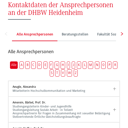
Kontaktdaten der Ansprechpersonen
an der DHBW Heidenheim
Alle Ansprechpersonen
Beratungsstellen
Fakultät Sozialwes
Alle Ansprechpersonen
Alle
A
B
C
D
E
F
G
H
I
J
K
L
M
N
O
P
R
S
T
V
W
Z
Aeugle, Alexandra
Mitarbeiterin Hochschulkommunikation und Marketing
Amerein, Bärbel, Prof. Dr.
Studiengangsleiterin Kinder- und Jugendhilfe
Studiengangsleitung Soziale Arbeit - in Teilzeit
Ansprechpartnerin für Fragen in Zusammenhang mit sexueller Belästigung
Stellvertretende Örtliche Gleichstellungsbeauftragte