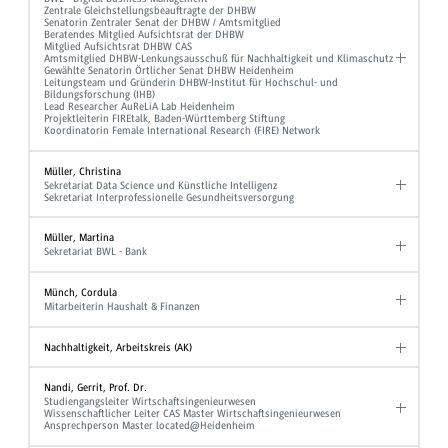
Zentrale Gleichstellungsbeauftragte der DHBW
Senatorin Zentraler Senat der DHBW / Amtsmitglied
Beratendes Mitglied Aufsichtsrat der DHBW
Mitglied Aufsichtsrat DHBW CAS
Amtsmitglied DHBW-Lenkungsausschuß für Nachhaltigkeit und Klimaschutz
Gewählte Senatorin Örtlicher Senat DHBW Heidenheim
Leitungsteam und Gründerin DHBW-Institut für Hochschul- und
Bildungsforschung (IHB)
Lead Researcher AuReLiA Lab Heidenheim
Projektleiterin FIREtalk, Baden-Württemberg Stiftung
Koordinatorin Female International Research (FIRE) Network
Müller, Christina
Sekretariat Data Science und Künstliche Intelligenz
Sekretariat Interprofessionelle Gesundheitsversorgung
Müller, Martina
Sekretariat BWL - Bank
Münch, Cordula
Mitarbeiterin Haushalt & Finanzen
Nachhaltigkeit, Arbeitskreis (AK)
Nandi, Gerrit, Prof. Dr.
Studiengangsleiter Wirtschaftsingenieurwesen
Wissenschaftlicher Leiter CAS Master Wirtschaftsingenieurwesen
Ansprechperson Master located@Heidenheim