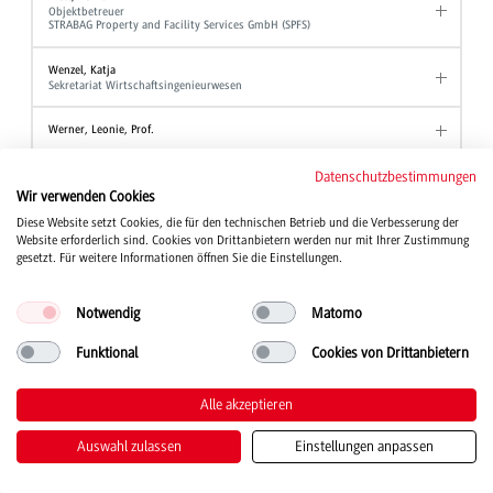
Objektbetreuer
STRABAG Property and Facility Services GmbH (SPFS)
Wenzel, Katja
Sekretariat Wirtschaftsingenieurwesen
Werner, Leonie, Prof.
Wezel, Ute
Datenschutzbestimmungen
Akademische Mitarbeiterin Angewandte Hebammenwissenschaft
Wir verwenden Cookies
Diese Website setzt Cookies, die für den technischen Betrieb und die Verbesserung der
Wind, Tanja, Prof. Dr.
Website erforderlich sind. Cookies von Drittanbietern werden nur mit Ihrer Zustimmung
Studiengang Kinder- und Jugendhilfe
gesetzt. Für weitere Informationen öffnen Sie die Einstellungen.
Winter, Wolfgang, Prof. Dr.
Professor Studiengang BWL - Industrie
Notwendig
Matomo
Professor Studiengang BWL - Industrial Business Management
Professor Studiengang BWL - International Business
Funktional
Cookies von Drittanbietern
Wirth, Joanna
Studienberatung
Alle akzeptieren
Stellvertretende Ansprechpartnerin der Beauftragten für Chancengleichheit
Auswahl zulassen
Einstellungen anpassen
Witt, Alexander
Akademischer Mitarbeiter