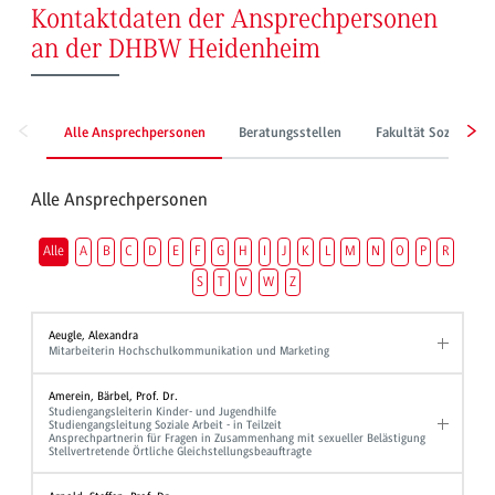
Kontaktdaten der Ansprechpersonen
an der DHBW Heidenheim
Alle Ansprechpersonen
Beratungsstellen
Fakultät Sozialwes
Alle Ansprechpersonen
Alle
A
B
C
D
E
F
G
H
I
J
K
L
M
N
O
P
R
S
T
V
W
Z
Aeugle, Alexandra
Mitarbeiterin Hochschulkommunikation und Marketing
Amerein, Bärbel, Prof. Dr.
Studiengangsleiterin Kinder- und Jugendhilfe
Studiengangsleitung Soziale Arbeit - in Teilzeit
Ansprechpartnerin für Fragen in Zusammenhang mit sexueller Belästigung
Stellvertretende Örtliche Gleichstellungsbeauftragte