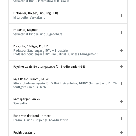
Sekretariat BWL - International Business
Pirthauer, Holger, Dipl.-Ing. (FH)
Mitarbeiter Verwaltung
Pokorski, Dagmar
Sekretariat Kinder- und Jugendhilfe
Przybilla, Rüdiger, Prof. Dr.
Professor Studiengang BWL – Industrie
Professor Studiengang BWL-Industrial Business Management
Psychosoziale Beratungsstelle für Studierende (PBS)
Raja Boean, Naomi, M. Sc.
Klimaschutzmanagerin für DHBW Heidenheim, DHBW Stuttgart und DHBW
Stuttgart Campus Horb
Ramsperger, Sinika
Studentin
Rapp-van der Kooij, Hester
Erasmus- und Outgoings Koordinatorin
Rechtsberatung