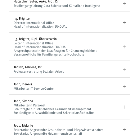
Hutzschenreuter, Anke, Prof. Dr.
Studiengangsleitung Data Science und Künstliche Intelligenz
Ilg, Brigitte
Director International Office
Head of Internationalization EU4DUAL
Ilg, Brigitte, Dipl.-Übersetzerin
Leiterin International Office
Head of Internationalization EU4DUAL
Ansprechpartnerin der Beauftragten für Chancengleichheit
Verantwortliche für Familiengerechte Hochschule
Jänsch, Marlene, Dr.
Professurvertretung Sozialen Arbeit
John, Dennis
Mitarbeiter IT Service-Center
John, Simona
Mitarbeiterin Personal
Beauftragte für Betriebliches Gesundheitsmanagement
Zuständigkeit: Auszubildende und Sekretariatsfachkräfte
Joos, Melanie
Sekretariat Angewandte Gesundheits- und Pflegewissenschaften
Sekretariat Angewandte Hebammenwissenschaft