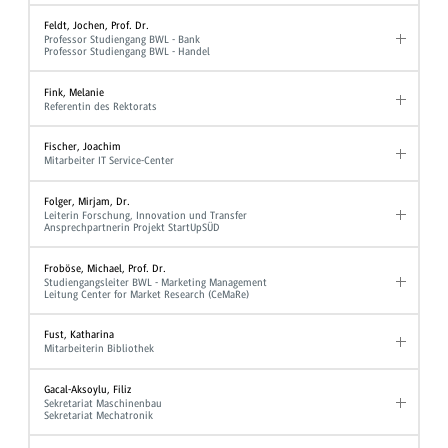
Feldt, Jochen, Prof. Dr.
Professor Studiengang BWL - Bank
Professor Studiengang BWL - Handel
Fink, Melanie
Referentin des Rektorats
Fischer, Joachim
Mitarbeiter IT Service-Center
Folger, Mirjam, Dr.
Leiterin Forschung, Innovation und Transfer
Ansprechpartnerin Projekt StartUpSÜD
Froböse, Michael, Prof. Dr.
Studiengangsleiter BWL - Marketing Management
Leitung Center for Market Research (CeMaRe)
Fust, Katharina
Mitarbeiterin Bibliothek
Gacal-Aksoylu, Filiz
Sekretariat Maschinenbau
Sekretariat Mechatronik