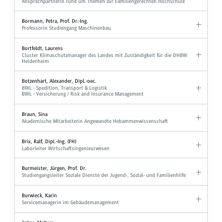
Ansprechpartnerin rund um Themen zur Familiengerechten Hochschule
Bormann, Petra, Prof. Dr.-Ing.
Professorin Studiengang Maschinenbau
Bortfeldt, Laurens
Cluster Klimaschutzmanager des Landes mit Zuständigkeit für die DHBW
Heidenheim
Botzenhart, Alexander, Dipl.-oec.
BWL - Spedition, Transport & Logistik
BWL - Versicherung / Risk and Insurance Management
Braun, Sina
Akademische Mitarbeiterin Angewandte Hebammenwissenschaft
Brix, Ralf, Dipl.-Ing. (FH)
Laborleiter Wirtschaftsingenieurwesen
Burmeister, Jürgen, Prof. Dr.
Studiengangsleiter Soziale Dienste der Jugend-, Sozial- und Familienhilfe
Burwieck, Karin
Servicemanagerin im Gebäudemanagement