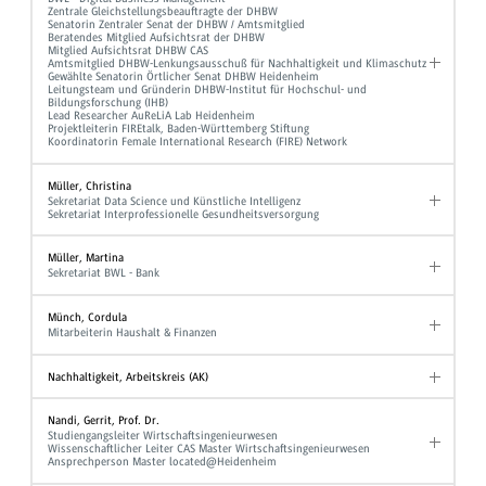
Zentrale Gleichstellungsbeauftragte der DHBW
Senatorin Zentraler Senat der DHBW / Amtsmitglied
Beratendes Mitglied Aufsichtsrat der DHBW
Mitglied Aufsichtsrat DHBW CAS
Amtsmitglied DHBW-Lenkungsausschuß für Nachhaltigkeit und Klimaschutz
Gewählte Senatorin Örtlicher Senat DHBW Heidenheim
Leitungsteam und Gründerin DHBW-Institut für Hochschul- und
Bildungsforschung (IHB)
Lead Researcher AuReLiA Lab Heidenheim
Projektleiterin FIREtalk, Baden-Württemberg Stiftung
Koordinatorin Female International Research (FIRE) Network
Müller, Christina
Sekretariat Data Science und Künstliche Intelligenz
Sekretariat Interprofessionelle Gesundheitsversorgung
Müller, Martina
Sekretariat BWL - Bank
Münch, Cordula
Mitarbeiterin Haushalt & Finanzen
Nachhaltigkeit, Arbeitskreis (AK)
Nandi, Gerrit, Prof. Dr.
Studiengangsleiter Wirtschaftsingenieurwesen
Wissenschaftlicher Leiter CAS Master Wirtschaftsingenieurwesen
Ansprechperson Master located@Heidenheim