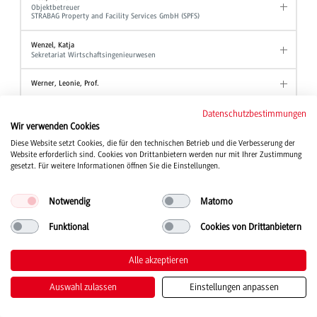
Objektbetreuer
STRABAG Property and Facility Services GmbH (SPFS)
Wenzel, Katja
Sekretariat Wirtschaftsingenieurwesen
Werner, Leonie, Prof.
Wezel, Ute
Datenschutzbestimmungen
Akademische Mitarbeiterin Angewandte Hebammenwissenschaft
Wir verwenden Cookies
Diese Website setzt Cookies, die für den technischen Betrieb und die Verbesserung der
Wind, Tanja, Prof. Dr.
Website erforderlich sind. Cookies von Drittanbietern werden nur mit Ihrer Zustimmung
Studiengang Kinder- und Jugendhilfe
gesetzt. Für weitere Informationen öffnen Sie die Einstellungen.
Winter, Wolfgang, Prof. Dr.
Professor Studiengang BWL - Industrie
Notwendig
Matomo
Professor Studiengang BWL - Industrial Business Management
Professor Studiengang BWL - International Business
Funktional
Cookies von Drittanbietern
Wirth, Joanna
Studienberatung
Alle akzeptieren
Stellvertretende Ansprechpartnerin der Beauftragten für Chancengleichheit
Auswahl zulassen
Einstellungen anpassen
Witt, Alexander
Akademischer Mitarbeiter