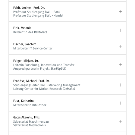
Feldt, Jochen, Prof. Dr.
Professor Studiengang BWL - Bank
Professor Studiengang BWL - Handel
Fink, Melanie
Referentin des Rektorats
Fischer, Joachim
Mitarbeiter IT Service-Center
Folger, Mirjam, Dr.
Leiterin Forschung, Innovation und Transfer
Ansprechpartnerin Projekt StartUpSÜD
Froböse, Michael, Prof. Dr.
Studiengangsleiter BWL - Marketing Management
Leitung Center for Market Research (CeMaRe)
Fust, Katharina
Mitarbeiterin Bibliothek
Gacal-Aksoylu, Filiz
Sekretariat Maschinenbau
Sekretariat Mechatronik