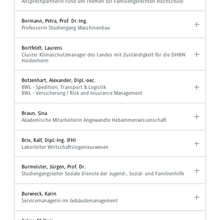
Ansprechpartnerin rund um Themen zur Familiengerechten Hochschule
Bormann, Petra, Prof. Dr.-Ing.
Professorin Studiengang Maschinenbau
Bortfeldt, Laurens
Cluster Klimaschutzmanager des Landes mit Zuständigkeit für die DHBW
Heidenheim
Botzenhart, Alexander, Dipl.-oec.
BWL - Spedition, Transport & Logistik
BWL - Versicherung / Risk and Insurance Management
Braun, Sina
Akademische Mitarbeiterin Angewandte Hebammenwissenschaft
Brix, Ralf, Dipl.-Ing. (FH)
Laborleiter Wirtschaftsingenieurwesen
Burmeister, Jürgen, Prof. Dr.
Studiengangsleiter Soziale Dienste der Jugend-, Sozial- und Familienhilfe
Burwieck, Karin
Servicemanagerin im Gebäudemanagement