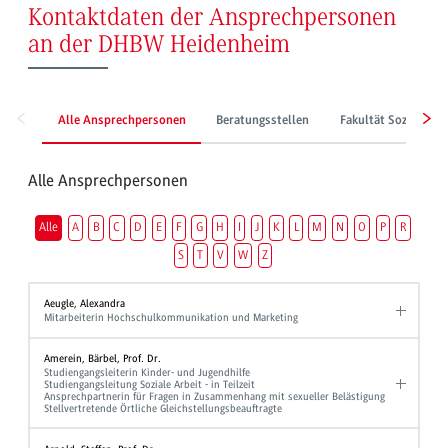
Kontaktdaten der Ansprechpersonen
an der DHBW Heidenheim
Alle Ansprechpersonen
Beratungsstellen
Fakultät Sozialwes
Alle Ansprechpersonen
Alle
A
B
C
D
E
F
G
H
I
J
K
L
M
N
O
P
R
S
T
V
W
Z
Aeugle, Alexandra
Mitarbeiterin Hochschulkommunikation und Marketing
Amerein, Bärbel, Prof. Dr.
Studiengangsleiterin Kinder- und Jugendhilfe
Studiengangsleitung Soziale Arbeit - in Teilzeit
Ansprechpartnerin für Fragen in Zusammenhang mit sexueller Belästigung
Stellvertretende Örtliche Gleichstellungsbeauftragte