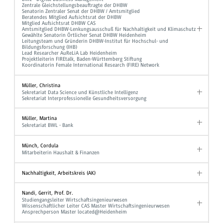
Zentrale Gleichstellungsbeauftragte der DHBW
Senatorin Zentraler Senat der DHBW / Amtsmitglied
Beratendes Mitglied Aufsichtsrat der DHBW
Mitglied Aufsichtsrat DHBW CAS
Amtsmitglied DHBW-Lenkungsausschuß für Nachhaltigkeit und Klimaschutz
Gewählte Senatorin Örtlicher Senat DHBW Heidenheim
Leitungsteam und Gründerin DHBW-Institut für Hochschul- und
Bildungsforschung (IHB)
Lead Researcher AuReLiA Lab Heidenheim
Projektleiterin FIREtalk, Baden-Württemberg Stiftung
Koordinatorin Female International Research (FIRE) Network
Müller, Christina
Sekretariat Data Science und Künstliche Intelligenz
Sekretariat Interprofessionelle Gesundheitsversorgung
Müller, Martina
Sekretariat BWL - Bank
Münch, Cordula
Mitarbeiterin Haushalt & Finanzen
Nachhaltigkeit, Arbeitskreis (AK)
Nandi, Gerrit, Prof. Dr.
Studiengangsleiter Wirtschaftsingenieurwesen
Wissenschaftlicher Leiter CAS Master Wirtschaftsingenieurwesen
Ansprechperson Master located@Heidenheim