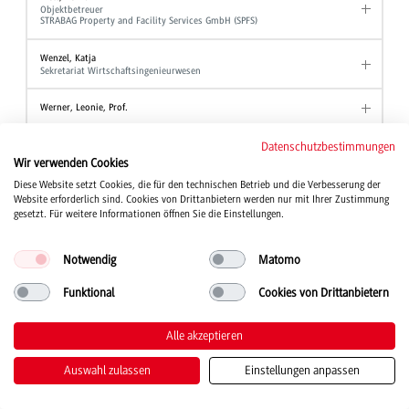
Objektbetreuer
STRABAG Property and Facility Services GmbH (SPFS)
Wenzel, Katja
Sekretariat Wirtschaftsingenieurwesen
Werner, Leonie, Prof.
Wezel, Ute
Datenschutzbestimmungen
Akademische Mitarbeiterin Angewandte Hebammenwissenschaft
Wir verwenden Cookies
Diese Website setzt Cookies, die für den technischen Betrieb und die Verbesserung der
Wind, Tanja, Prof. Dr.
Website erforderlich sind. Cookies von Drittanbietern werden nur mit Ihrer Zustimmung
Studiengang Kinder- und Jugendhilfe
gesetzt. Für weitere Informationen öffnen Sie die Einstellungen.
Winter, Wolfgang, Prof. Dr.
Professor Studiengang BWL - Industrie
Notwendig
Matomo
Professor Studiengang BWL - Industrial Business Management
Professor Studiengang BWL - International Business
Funktional
Cookies von Drittanbietern
Wirth, Joanna
Studienberatung
Alle akzeptieren
Stellvertretende Ansprechpartnerin der Beauftragten für Chancengleichheit
Auswahl zulassen
Einstellungen anpassen
Witt, Alexander
Akademischer Mitarbeiter