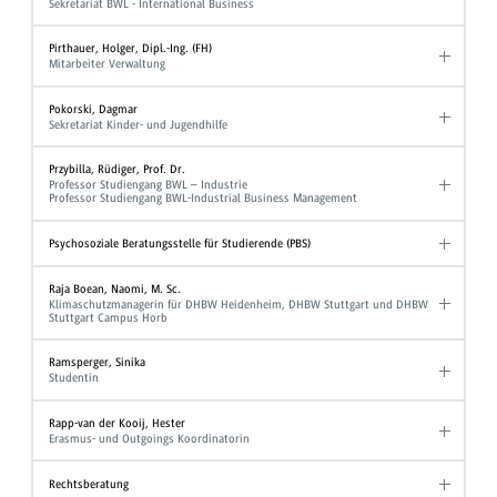
Sekretariat BWL - International Business
Pirthauer, Holger, Dipl.-Ing. (FH)
Mitarbeiter Verwaltung
Pokorski, Dagmar
Sekretariat Kinder- und Jugendhilfe
Przybilla, Rüdiger, Prof. Dr.
Professor Studiengang BWL – Industrie
Professor Studiengang BWL-Industrial Business Management
Psychosoziale Beratungsstelle für Studierende (PBS)
Raja Boean, Naomi, M. Sc.
Klimaschutzmanagerin für DHBW Heidenheim, DHBW Stuttgart und DHBW
Stuttgart Campus Horb
Ramsperger, Sinika
Studentin
Rapp-van der Kooij, Hester
Erasmus- und Outgoings Koordinatorin
Rechtsberatung