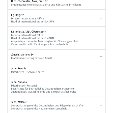
Hutzschenreuter, Anke, Prof. Dr.
Studiengangsleitung Data Science und Künstliche Intelligenz
Ilg, Brigitte
Director International Office
Head of Internationalization EU4DUAL
Ilg, Brigitte, Dipl.-Übersetzerin
Leiterin International Office
Head of Internationalization EU4DUAL
Ansprechpartnerin der Beauftragten für Chancengleichheit
Verantwortliche für Familiengerechte Hochschule
Jänsch, Marlene, Dr.
Professurvertretung Sozialen Arbeit
John, Dennis
Mitarbeiter IT Service-Center
John, Simona
Mitarbeiterin Personal
Beauftragte für Betriebliches Gesundheitsmanagement
Zuständigkeit: Auszubildende und Sekretariatsfachkräfte
Joos, Melanie
Sekretariat Angewandte Gesundheits- und Pflegewissenschaften
Sekretariat Angewandte Hebammenwissenschaft