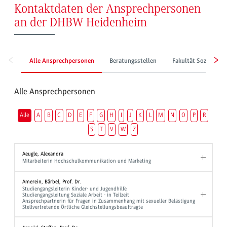
Kontaktdaten der Ansprechpersonen
an der DHBW Heidenheim
Alle Ansprechpersonen
Beratungsstellen
Fakultät Sozialwes
Alle Ansprechpersonen
Alle
A
B
C
D
E
F
G
H
I
J
K
L
M
N
O
P
R
S
T
V
W
Z
Aeugle, Alexandra
Mitarbeiterin Hochschulkommunikation und Marketing
Amerein, Bärbel, Prof. Dr.
Studiengangsleiterin Kinder- und Jugendhilfe
Studiengangsleitung Soziale Arbeit - in Teilzeit
Ansprechpartnerin für Fragen in Zusammenhang mit sexueller Belästigung
Stellvertretende Örtliche Gleichstellungsbeauftragte