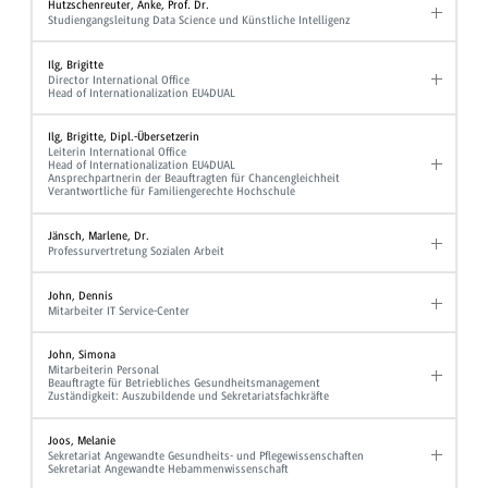
Hutzschenreuter, Anke, Prof. Dr.
Studiengangsleitung Data Science und Künstliche Intelligenz
Ilg, Brigitte
Director International Office
Head of Internationalization EU4DUAL
Ilg, Brigitte, Dipl.-Übersetzerin
Leiterin International Office
Head of Internationalization EU4DUAL
Ansprechpartnerin der Beauftragten für Chancengleichheit
Verantwortliche für Familiengerechte Hochschule
Jänsch, Marlene, Dr.
Professurvertretung Sozialen Arbeit
John, Dennis
Mitarbeiter IT Service-Center
John, Simona
Mitarbeiterin Personal
Beauftragte für Betriebliches Gesundheitsmanagement
Zuständigkeit: Auszubildende und Sekretariatsfachkräfte
Joos, Melanie
Sekretariat Angewandte Gesundheits- und Pflegewissenschaften
Sekretariat Angewandte Hebammenwissenschaft