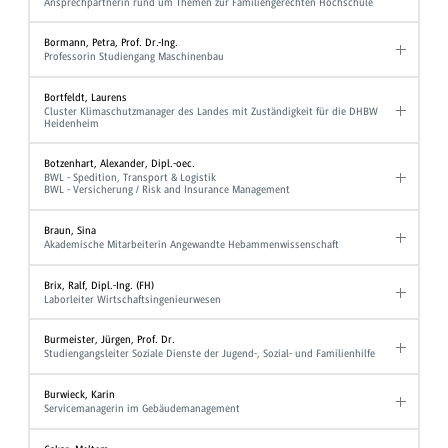
Ansprechpartnerin rund um Themen zur Familiengerechten Hochschule
Bormann, Petra, Prof. Dr.-Ing.
Professorin Studiengang Maschinenbau
Bortfeldt, Laurens
Cluster Klimaschutzmanager des Landes mit Zuständigkeit für die DHBW
Heidenheim
Botzenhart, Alexander, Dipl.-oec.
BWL - Spedition, Transport & Logistik
BWL - Versicherung / Risk and Insurance Management
Braun, Sina
Akademische Mitarbeiterin Angewandte Hebammenwissenschaft
Brix, Ralf, Dipl.-Ing. (FH)
Laborleiter Wirtschaftsingenieurwesen
Burmeister, Jürgen, Prof. Dr.
Studiengangsleiter Soziale Dienste der Jugend-, Sozial- und Familienhilfe
Burwieck, Karin
Servicemanagerin im Gebäudemanagement