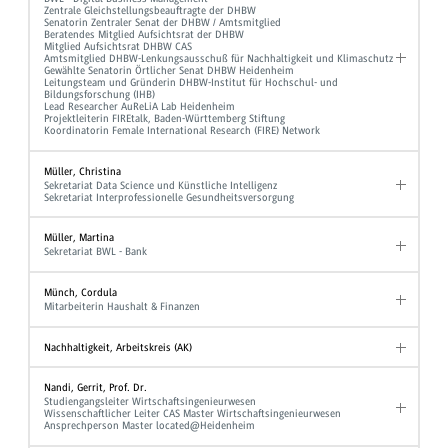
Zentrale Gleichstellungsbeauftragte der DHBW
Senatorin Zentraler Senat der DHBW / Amtsmitglied
Beratendes Mitglied Aufsichtsrat der DHBW
Mitglied Aufsichtsrat DHBW CAS
Amtsmitglied DHBW-Lenkungsausschuß für Nachhaltigkeit und Klimaschutz
Gewählte Senatorin Örtlicher Senat DHBW Heidenheim
Leitungsteam und Gründerin DHBW-Institut für Hochschul- und
Bildungsforschung (IHB)
Lead Researcher AuReLiA Lab Heidenheim
Projektleiterin FIREtalk, Baden-Württemberg Stiftung
Koordinatorin Female International Research (FIRE) Network
Müller, Christina
Sekretariat Data Science und Künstliche Intelligenz
Sekretariat Interprofessionelle Gesundheitsversorgung
Müller, Martina
Sekretariat BWL - Bank
Münch, Cordula
Mitarbeiterin Haushalt & Finanzen
Nachhaltigkeit, Arbeitskreis (AK)
Nandi, Gerrit, Prof. Dr.
Studiengangsleiter Wirtschaftsingenieurwesen
Wissenschaftlicher Leiter CAS Master Wirtschaftsingenieurwesen
Ansprechperson Master located@Heidenheim