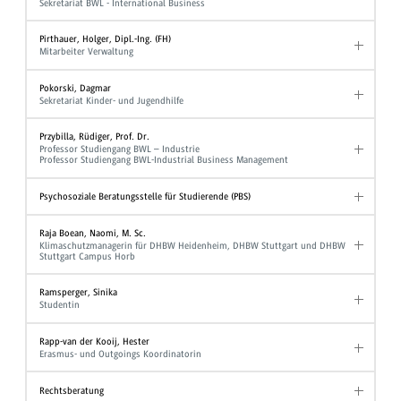
Sekretariat BWL - International Business
Pirthauer, Holger, Dipl.-Ing. (FH)
Mitarbeiter Verwaltung
Pokorski, Dagmar
Sekretariat Kinder- und Jugendhilfe
Przybilla, Rüdiger, Prof. Dr.
Professor Studiengang BWL – Industrie
Professor Studiengang BWL-Industrial Business Management
Psychosoziale Beratungsstelle für Studierende (PBS)
Raja Boean, Naomi, M. Sc.
Klimaschutzmanagerin für DHBW Heidenheim, DHBW Stuttgart und DHBW
Stuttgart Campus Horb
Ramsperger, Sinika
Studentin
Rapp-van der Kooij, Hester
Erasmus- und Outgoings Koordinatorin
Rechtsberatung