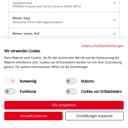
Objektbetreuer
STRABAG Property and Facility Services GmbH (SPFS)
Wenzel, Katja
Sekretariat Wirtschaftsingenieurwesen
Werner, Leonie, Prof.
Wezel, Ute
Datenschutzbestimmungen
Akademische Mitarbeiterin Angewandte Hebammenwissenschaft
Wir verwenden Cookies
Diese Website setzt Cookies, die für den technischen Betrieb und die Verbesserung der
Wind, Tanja, Prof. Dr.
Website erforderlich sind. Cookies von Drittanbietern werden nur mit Ihrer Zustimmung
Studiengang Kinder- und Jugendhilfe
gesetzt. Für weitere Informationen öffnen Sie die Einstellungen.
Winter, Wolfgang, Prof. Dr.
Professor Studiengang BWL - Industrie
Notwendig
Matomo
Professor Studiengang BWL - Industrial Business Management
Professor Studiengang BWL - International Business
Funktional
Cookies von Drittanbietern
Wirth, Joanna
Studienberatung
Alle akzeptieren
Stellvertretende Ansprechpartnerin der Beauftragten für Chancengleichheit
Auswahl zulassen
Einstellungen anpassen
Witt, Alexander
Akademischer Mitarbeiter