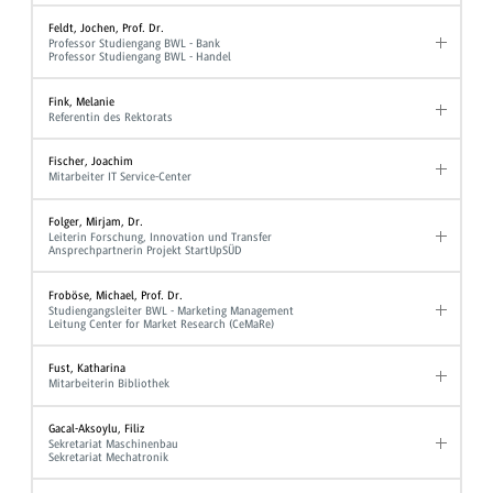
Feldt, Jochen, Prof. Dr.
Professor Studiengang BWL - Bank
Professor Studiengang BWL - Handel
Fink, Melanie
Referentin des Rektorats
Fischer, Joachim
Mitarbeiter IT Service-Center
Folger, Mirjam, Dr.
Leiterin Forschung, Innovation und Transfer
Ansprechpartnerin Projekt StartUpSÜD
Froböse, Michael, Prof. Dr.
Studiengangsleiter BWL - Marketing Management
Leitung Center for Market Research (CeMaRe)
Fust, Katharina
Mitarbeiterin Bibliothek
Gacal-Aksoylu, Filiz
Sekretariat Maschinenbau
Sekretariat Mechatronik